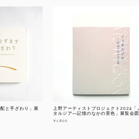
気配と手ざわり」展
上野アーティストプロジェクト2024「
タルジア―記憶のなかの景色」展覧会
¥1,800