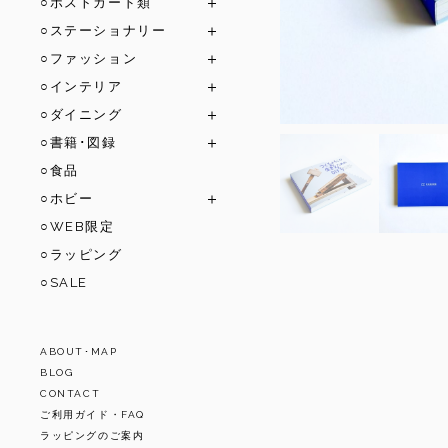
○ポストカード類
○ステーショナリー
○ファッション
○インテリア
○ダイニング
○書籍･図録
○食品
○ホビー
○WEB限定
○ラッピング
○SALE
ABOUT･MAP
BLOG
CONTACT
ご利用ガイド・FAQ
ラッピングのご案内