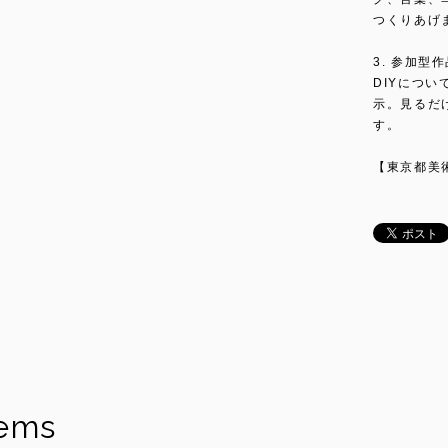
つくりあげ
3. 参加型
DIYにつ
示。見るだ
す。
【東京都美
tems