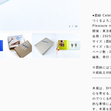
●図録 Cat
つくるよろ
Pleasure i
3
/
16
開催：東京
会期：2025
サイズ（図録）
サイズ（缶）：
ページ数：2
編集、発行
※図録には
※紙粘土付
-------------
本展は、DIY
心を寄せる
のでつくる
的な事情に
す。本展を