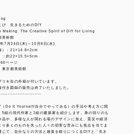
alog
こび 生きるためのDIY
n Making: The Creative Spirit of DIY for Living
都美術館
年7月24日(木)～10月8日(水)
：21×14.8×2cm
約22×15.5×5cm
60ページ
：東京都美術館
ブリキ缶の外箱が付いています。
録付き図録の販売は終了いたしました。
-------------------------
（Do It Yourself/自分でやってみる）の手法や考え方に関
、5組の現代作家と2組の建築家を紹介します。身の回りのも
作品や、多様な人が関わる場のデザインに加え、震災や経済
より多くのものを失った人々の切実な営みにも焦点を当てま
通じて、自分なりの方法と感覚を頼りにつくるDIYと「生き