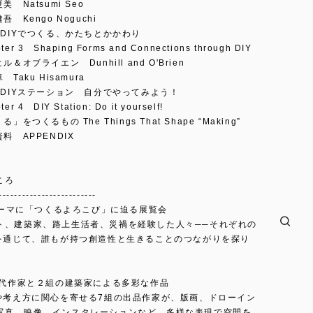
美 Natsumi Seo
吾 Kengo Noguchi
 DIYでつくる、かたちとかかわり
3 Shaping Forms and Connections through DIY
ル＆オブライエン Dunhill and O'Brien
 Taku Hisamura
 DIYステーション 自分でやってみよう！
 DIY Station: Do it yourself!
」をつくるもの The Things That Shape “Making”
料 APPENDIX
ころ
-------------------------
をテーマに「つくるよろこび」に迫る展覧会
ト、建築家、路上生活者、災禍を経験した人々──それぞれの
践を通じて、誰もが持つ創造性と生きることのつながりを探り
の現代作家と２組の建築家による多彩な作品
法や考え方に関心を寄せる7組の出品作家が、版画、ドローイン
写真、映像、インスタレーションなど、多様な表現で空間を