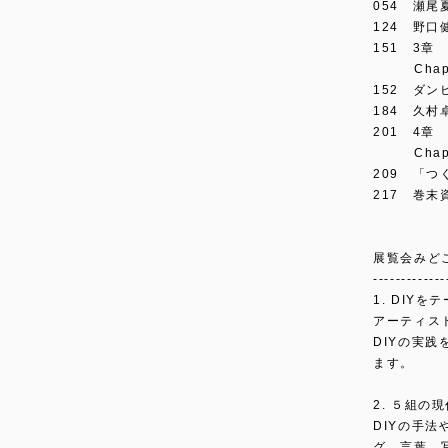
054 瀬尾夏
124 野口健
151 3章
Chapter 
152 ダンヒ
184 久村卓
201 4章
Chapter 4
209 「つくる
217 巻末資
展覧会みど
-------------
1. DIY
アーティス
DIYの実
ます。
2. ５組
DIYの手
グ、言葉、