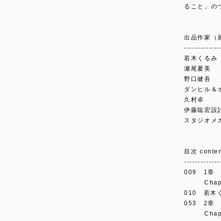
ること」の
出品作家（
-------------
若木くるみ
瀬尾夏美
野口健吾
ダンヒル＆
久村卓
伊藤聡宏設
スタジオメ
目次 conten
-------------
009 1章
Chapter 
010 若木く
053 2章
Chapter 