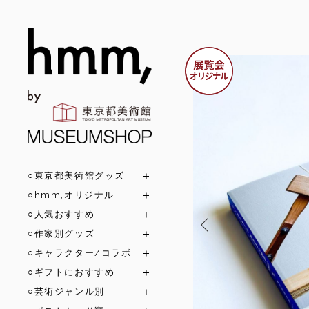
○東京都美術館グッズ
○hmm,オリジナル
○人気おすすめ
○作家別グッズ
○キャラクター/コラボ
○ギフトにおすすめ
○芸術ジャンル別