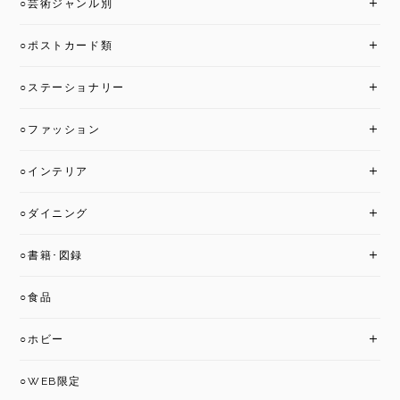
○芸術ジャンル別
○ポストカード類
○ステーショナリー
○ファッション
○インテリア
○ダイニング
○書籍･図録
○食品
○ホビー
○WEB限定