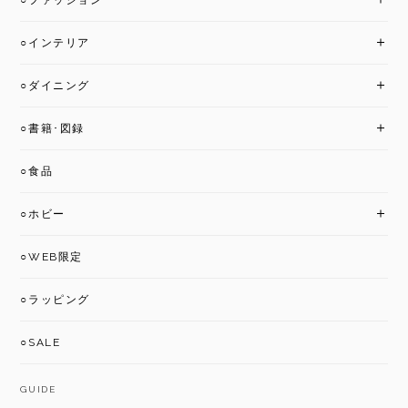
○ファッション
○インテリア
○ダイニング
○書籍･図録
○食品
○ホビー
○WEB限定
○ラッピング
○SALE
GUIDE