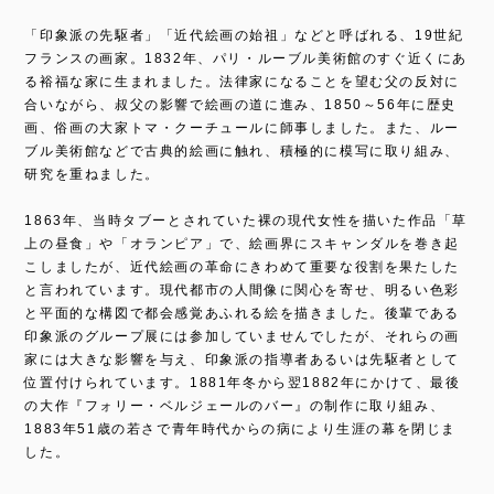
「印象派の先駆者」「近代絵画の始祖」などと呼ばれる、19世紀
フランスの画家。1832年、パリ・ルーブル美術館のすぐ近くにあ
る裕福な家に生まれました。法律家になることを望む父の反対に
合いながら、叔父の影響で絵画の道に進み、1850～56年に歴史
画、俗画の大家トマ・クーチュールに師事しました。また、ルー
ブル美術館などで古典的絵画に触れ、積極的に模写に取り組み、
研究を重ねました。
1863年、当時タブーとされていた裸の現代女性を描いた作品「草
上の昼食」や「オランピア」で、絵画界にスキャンダルを巻き起
こしましたが、近代絵画の革命にきわめて重要な役割を果たした
と言われています。現代都市の人間像に関心を寄せ、明るい色彩
と平面的な構図で都会感覚あふれる絵を描きました。後輩である
印象派のグループ展には参加していませんでしたが、それらの画
家には大きな影響を与え、印象派の指導者あるいは先駆者として
位置付けられています。1881年冬から翌1882年にかけて、最後
の大作『フォリー・ベルジェールのバー』の制作に取り組み、
1883年51歳の若さで青年時代からの病により生涯の幕を閉じま
した。