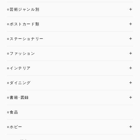
○芸術ジャンル別
○ポストカード類
○ステーショナリー
○ファッション
○インテリア
○ダイニング
○書籍･図録
○食品
○ホビー