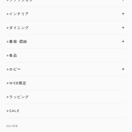
○ファッション
○インテリア
○ダイニング
○書籍･図録
○食品
○ホビー
○WEB限定
○ラッピング
○SALE
GUIDE