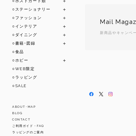
○ポストカード類
○ステーショナリー
○ファッション
Mail Magaz
○インテリア
新商品やキャンペ
○ダイニング
○書籍･図録
○食品
○ホビー
○WEB限定
○ラッピング
○SALE
ABOUT･MAP
BLOG
CONTACT
ご利用ガイド・FAQ
ラッピングのご案内