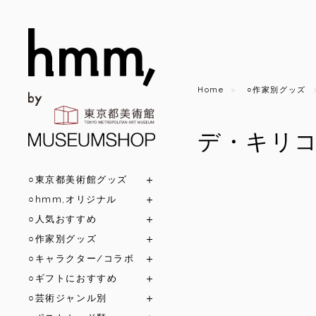
Home
○作家別グッズ
デ・キリ
○東京都美術館グッズ
○hmm,オリジナル
○人気おすすめ
○作家別グッズ
○キャラクター/コラボ
○ギフトにおすすめ
○芸術ジャンル別