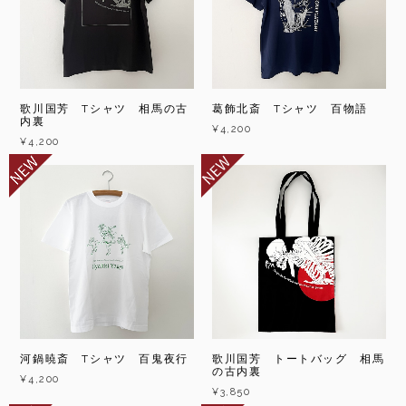
歌川国芳 Tシャツ 相馬の古
葛飾北斎 Tシャツ 百物語
内裏
¥4,200
¥4,200
河鍋暁斎 Tシャツ 百鬼夜行
歌川国芳 トートバッグ 相馬
の古内裏
¥4,200
¥3,850