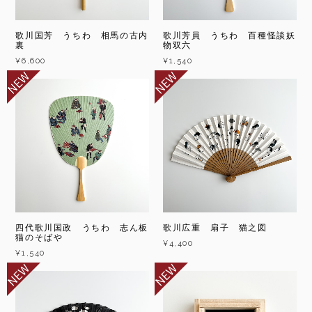
歌川国芳 うちわ 相馬の古内
歌川芳員 うちわ 百種怪談妖
裏
物双六
¥6,600
¥1,540
四代歌川国政 うちわ 志ん板
歌川広重 扇子 猫之図
猫のそばや
¥4,400
¥1,540