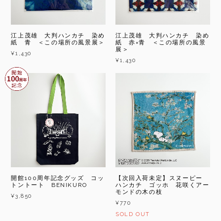
江上茂雄 大判ハンカチ 染め
江上茂雄 大判ハンカチ 染め
紙 青 ＜この場所の風景展＞
紙 赤×青 ＜この場所の風景
展＞
¥1,430
¥1,430
開館100周年記念グッズ コッ
【次回入荷未定】スヌーピー
トントート BENIKURO
ハンカチ ゴッホ 花咲くアー
モンドの木の枝
¥3,850
¥770
SOLD OUT