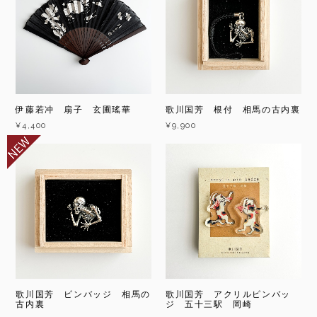
伊藤若冲 扇子 玄圃瑤華
歌川国芳 根付 相馬の古内裏
¥4,400
¥9,900
歌川国芳 ピンバッジ 相馬の
歌川国芳 アクリルピンバッ
古内裏
ジ 五十三駅 岡崎