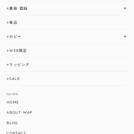
○書籍･図録
○食品
○ホビー
○WEB限定
○ラッピング
○SALE
GUIDE
HOME
ABOUT･MAP
BLOG
CONTACT