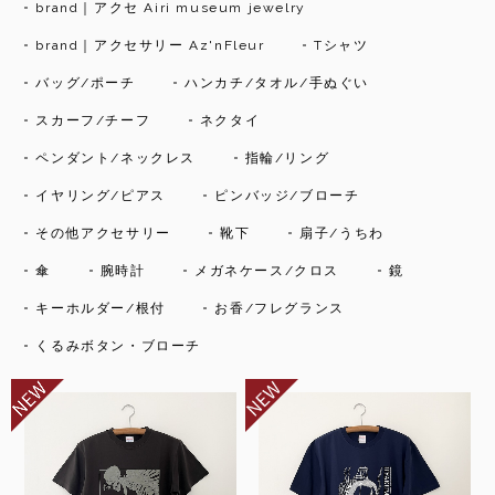
brand｜アクセ Airi museum jewelry
brand｜アクセサリー Az'nFleur
Tシャツ
バッグ/ポーチ
ハンカチ/タオル/手ぬぐい
スカーフ/チーフ
ネクタイ
ペンダント/ネックレス
指輪/リング
イヤリング/ピアス
ピンバッジ/ブローチ
その他アクセサリー
靴下
扇子/うちわ
傘
腕時計
メガネケース/クロス
鏡
キーホルダー/根付
お香/フレグランス
くるみボタン・ブローチ