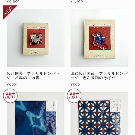
¥9,900
¥1,100
歌川国芳 アクリルピンバッ
四代歌川国政 アクリルピンバ
ジ 相馬の古内裏
ッジ 志ん板猫のそばや
¥660
¥660