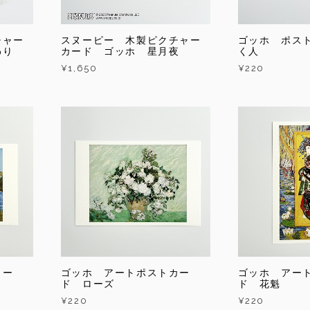
チャー
スヌーピー 木製ピクチャー
ゴッホ ポス
わり
カード ゴッホ 星月夜
く人
¥1,650
¥220
カー
ゴッホ アートポストカー
ゴッホ アー
ド ローズ
ド 花魁
¥220
¥220