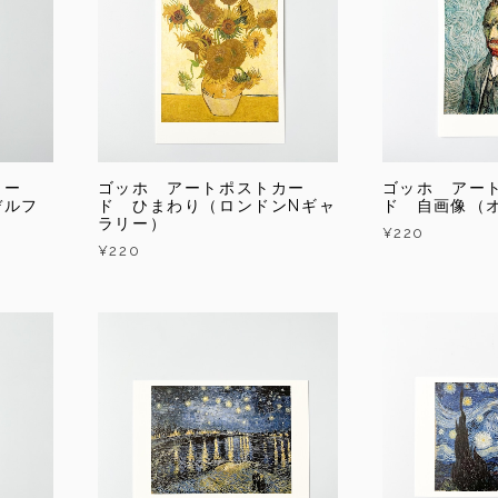
カー
ゴッホ アートポストカー
ゴッホ アー
デルフ
ド ひまわり（ロンドンNギャ
ド 自画像（
ラリー）
¥220
¥220