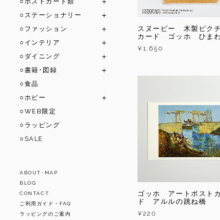
○ポストカード類
○ステーショナリー
スヌーピー 木製ピク
○ファッション
カード ゴッホ ひま
○インテリア
¥1,650
○ダイニング
○書籍･図録
○食品
○ホビー
○WEB限定
○ラッピング
○SALE
ABOUT･MAP
BLOG
ゴッホ アートポスト
CONTACT
ド アルルの跳ね橋
ご利用ガイド・FAQ
¥220
ラッピングのご案内