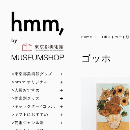
Home
○ポストカード類
ゴッホ
○東京都美術館グッズ
○hmm,オリジナル
○人気おすすめ
○作家別グッズ
○キャラクター/コラボ
○ギフトにおすすめ
○芸術ジャンル別