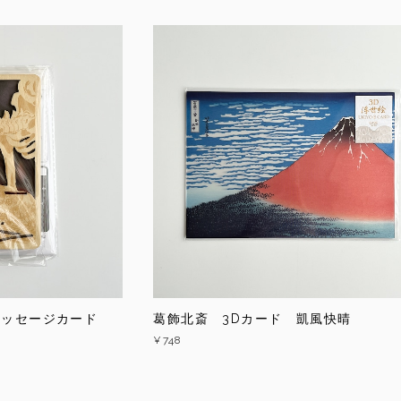
メッセージカード
葛飾北斎 3Dカード 凱風快晴
¥748