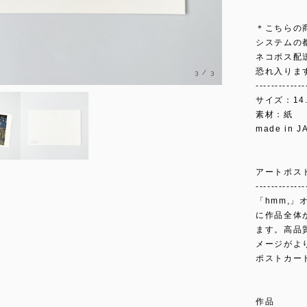
＊こちらの
システムの
ネコポス配
恐れ入りま
3
/
3
-------------
サイズ：14.
素材：紙
made in J
アートポス
-------------
「hmm,
に作品全体
ます。高品
メージがよ
ポストカー
作品