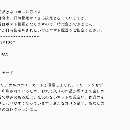
商品はネコポス対応です。
都合上、日時指定ができる設定となっていますが、
送はポスト投函となりますので日時指定ができません。
すが日時指定をされたい方はヤマト配送をご指定ください。
-------------------------
3×10cm
APAN
トカード
-------------------------
」オリジナルのポストカードが登場しました。トリミングせず
が印刷されているため、お気に入りの作品が隅々まで楽しめ
質で厚みのある紙は、光沢のないマットな風合い。作品のイ
り伝わりやすくなっています。新たな彩りを是非、あなたの
ドのコレクションに…