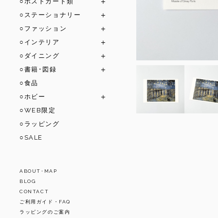
○ポストカード類
○ステーショナリー
○ファッション
○インテリア
○ダイニング
○書籍･図録
○食品
○ホビー
○WEB限定
○ラッピング
○SALE
ABOUT･MAP
BLOG
CONTACT
ご利用ガイド・FAQ
ラッピングのご案内