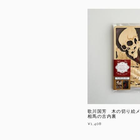
歌川国芳 木の切り絵
相馬の古内裏
¥1,408