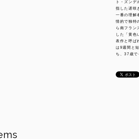
ト・ズンデ
指した遅咲
一番の理解
情的で独特
ら南フラン
した「黄色
表作と呼ば
は9週間と
ち、37歳
tems