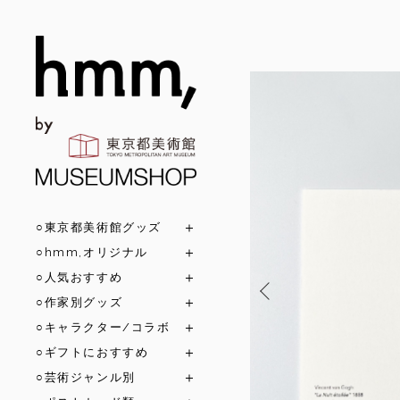
○東京都美術館グッズ
○hmm,オリジナル
○人気おすすめ
○作家別グッズ
○キャラクター/コラボ
○ギフトにおすすめ
○芸術ジャンル別