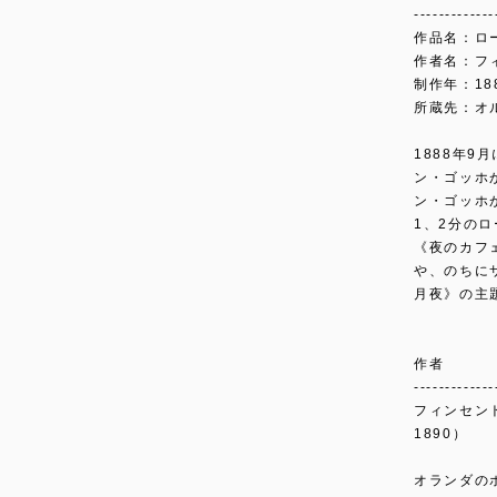
-------------
作品名：ロ
作者名：フ
制作年：18
所蔵先：オ
1888年
ン・ゴッホ
ン・ゴッホ
1、2分の
《夜のカフ
や、のちに
月夜》の主
作者
-------------
フィンセント・
1890）
オランダの