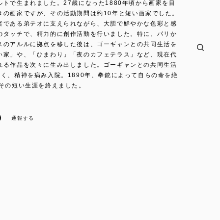
ルトで生まれました。27歳になった1880年頃から画家を目
きの画家ですが、その活動期間は約10年と短い画家でした。
者である弟テオに支えられながら、大胆で鮮やかな色彩と感
のタッチで、精力的に創作活動を行いました。特に、パリか
スのアルルに拠点を移した後は、ゴーギャンとの共同生活を
い家」や、「ひまわり」「夜のカフェテラス」など、現在代
れる作品を次々に生み出しました。ゴーギャンとの共同生活
短く、精神を病み入院。1890年、拳銃によって自らの命を絶
でその短い生涯を終えました。
通報する