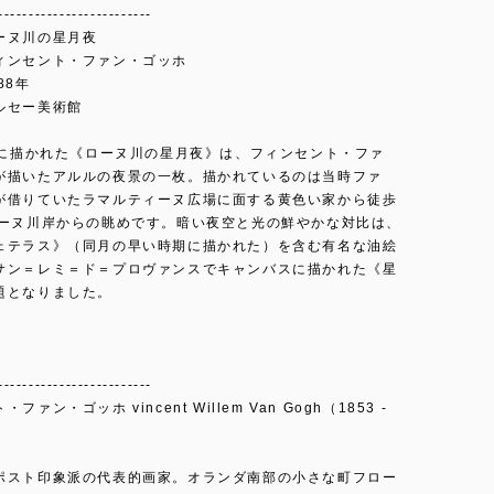
-------------------------
ーヌ川の星月夜
ィンセント・ファン・ゴッホ
88年
ルセー美術館
9月に描かれた《ローヌ川の星月夜》は、フィンセント・ファ
が描いたアルルの夜景の一枚。描かれているのは当時ファ
が借りていたラマルティーヌ広場に面する黄色い家から徒歩
ローヌ川岸からの眺めです。暗い夜空と光の鮮やかな対比は、
ェテラス》（同月の早い時期に描かれた）を含む有名な油絵
サン＝レミ＝ド＝プロヴァンスでキャンバスに描かれた《星
題となりました。
-------------------------
ファン・ゴッホ vincent Willem Van Gogh（1853 -
ポスト印象派の代表的画家。オランダ南部の小さな町フロー