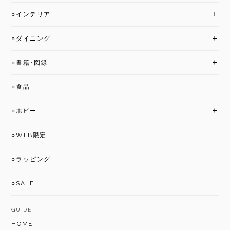
○インテリア
○ダイニング
○書籍･図録
○食品
○ホビー
○WEB限定
○ラッピング
○SALE
GUIDE
HOME