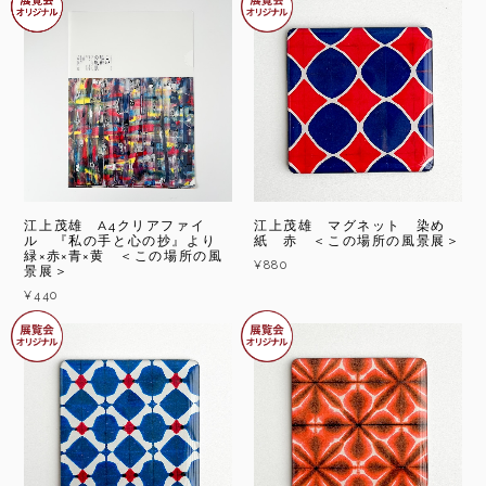
江上茂雄 A4クリアファイ
江上茂雄 マグネット 染め
ル 『私の手と心の抄』より
紙 赤 ＜この場所の風景展＞
緑×赤×青×黄 ＜この場所の風
¥880
景展＞
¥440