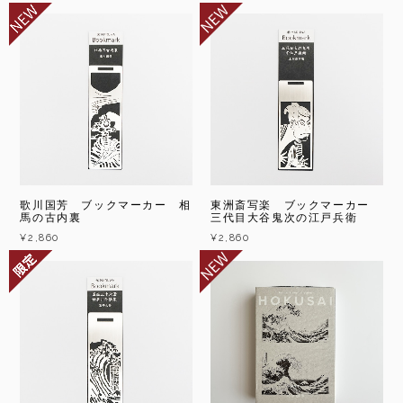
歌川国芳 ブックマーカー 相
東洲斎写楽 ブックマーカー
馬の古内裏
三代目大谷鬼次の江戸兵衛
¥2,860
¥2,860