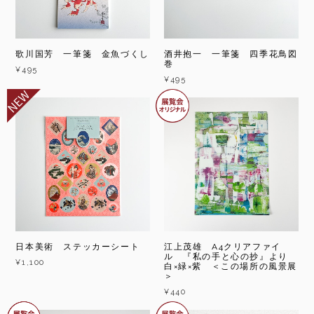
歌川国芳 一筆箋 金魚づくし
酒井抱一 一筆箋 四季花鳥図
巻
¥495
¥495
日本美術 ステッカーシート
江上茂雄 A4クリアファイ
ル 『私の手と心の抄』より
¥1,100
白×緑×紫 ＜この場所の風景展
＞
¥440