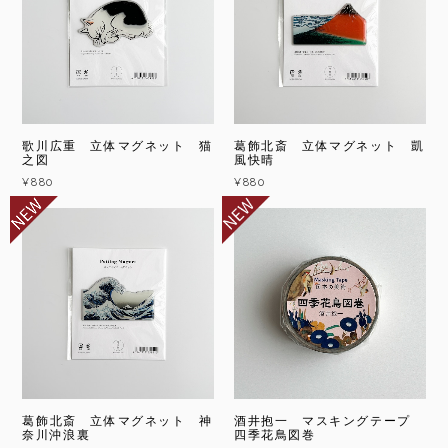
歌川広重 立体マグネット 猫
葛飾北斎 立体マグネット 凱
之図
風快晴
¥880
¥880
葛飾北斎 立体マグネット 神
酒井抱一 マスキングテープ
奈川沖浪裏
四季花鳥図巻