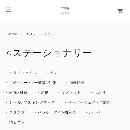
Home
○ステーショナリー
○ステーショナリー
クリアファイル
ペン
手帳/ノート/一筆箋/付箋
御朱印帳
便箋/封筒
定規
マグネット
しおり
シール/マスキングテープ
ペーパーウェイト/文鎮
スタンプ
ペンケース/小物入れ
ルーペ
消しゴム