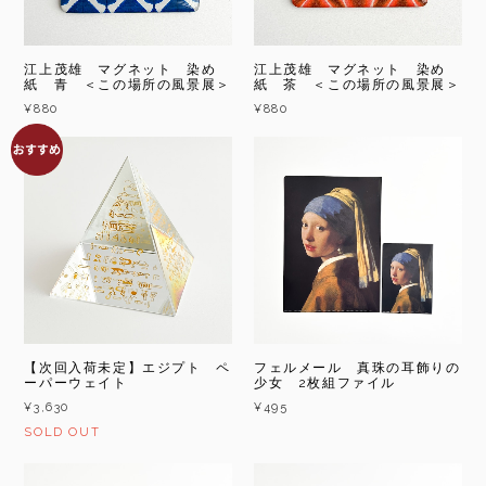
江上茂雄 マグネット 染め
江上茂雄 マグネット 染め
紙 青 ＜この場所の風景展＞
紙 茶 ＜この場所の風景展＞
¥880
¥880
【次回入荷未定】エジプト ペ
フェルメール 真珠の耳飾りの
ーパーウェイト
少女 2枚組ファイル
¥3,630
¥495
SOLD OUT