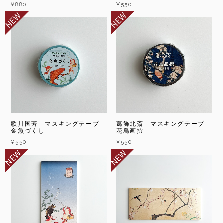
¥880
¥550
歌川国芳 マスキングテープ
葛飾北斎 マスキングテープ
金魚づくし
花鳥画撰
¥550
¥550