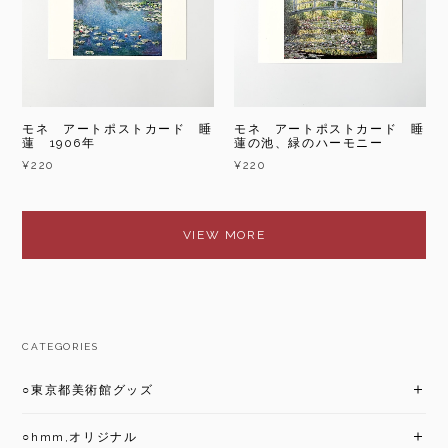
モネ アートポストカード 睡
モネ アートポストカード 睡
蓮 1906年
蓮の池、緑のハーモニー
¥220
¥220
VIEW MORE
CATEGORIES
○東京都美術館グッズ
○hmm,オリジナル