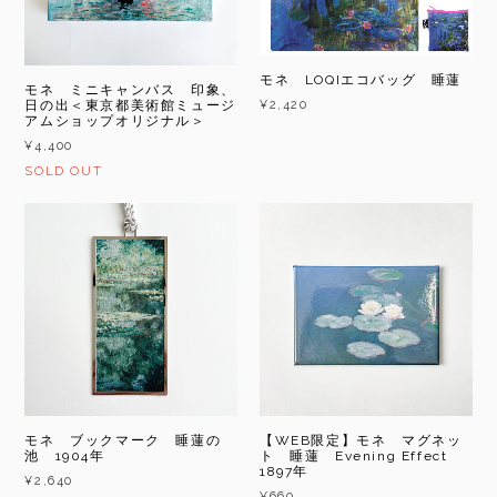
モネ LOQIエコバッグ 睡蓮
モネ ミニキャンバス 印象、
¥2,420
日の出＜東京都美術館ミュージ
アムショップオリジナル＞
¥4,400
SOLD OUT
モネ ブックマーク 睡蓮の
【WEB限定】モネ マグネッ
池 1904年
ト 睡蓮 Evening Effect
1897年
¥2,640
¥660