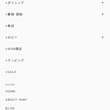
○ダイニング
○書籍･図録
○食品
○ホビー
○WEB限定
○ラッピング
○SALE
GUIDE
HOME
ABOUT･MAP
BLOG