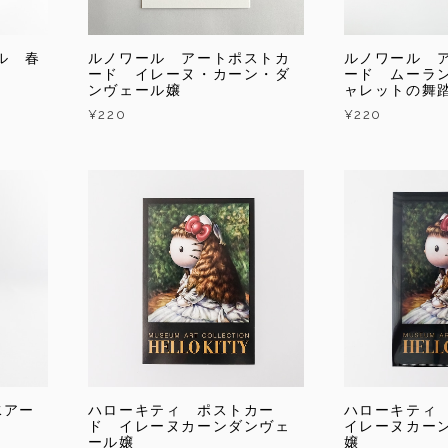
ル 春
ルノワール アートポストカ
ルノワール 
ード イレーヌ・カーン・ダ
ード ムーラ
ンヴェール嬢
ャレットの舞
¥220
¥220
水アー
ハローキティ ポストカー
ハローキティ
ド イレーヌカーンダンヴェ
イレーヌカー
ール嬢
嬢