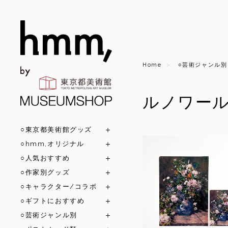
Home
○芸術ジャンル別
ルノワー
○東京都美術館グッズ
○hmm,オリジナル
○人気おすすめ
○作家別グッズ
○キャラクター/コラボ
○ギフトにおすすめ
○芸術ジャンル別