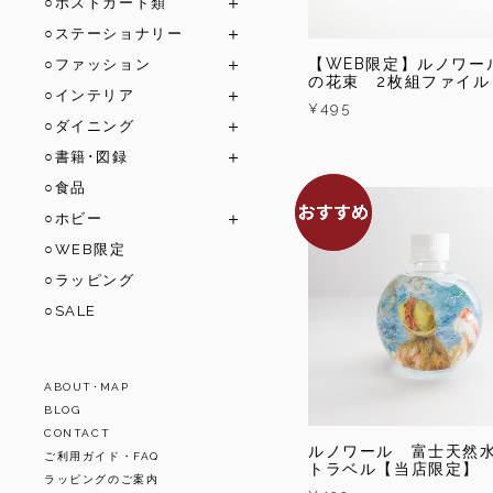
○ポストカード類
○ステーショナリー
【WEB限定】ルノワー
○ファッション
の花束 2枚組ファイル
○インテリア
¥495
○ダイニング
○書籍･図録
○食品
○ホビー
○WEB限定
○ラッピング
○SALE
ABOUT･MAP
BLOG
CONTACT
ルノワール 富士天然
ご利用ガイド・FAQ
トラベル【当店限定】
ラッピングのご案内