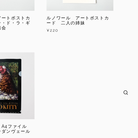
アートポストカ
ルノワール アートポストカ
ン・ド・ラ・ギ
ード 二人の姉妹
踏会
¥220
 A4ファイル
ンダンヴェール