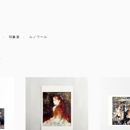
印象派
ルノワール
ル