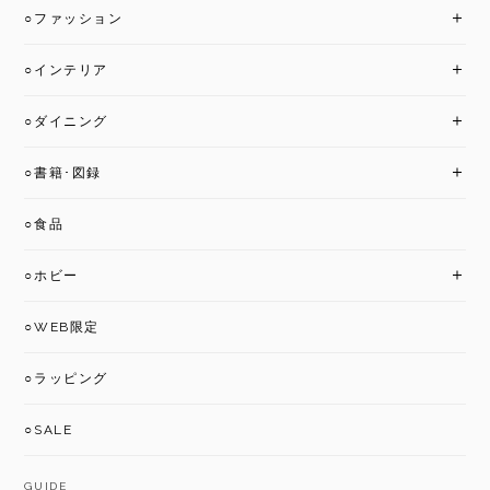
○ファッション
○インテリア
○ダイニング
○書籍･図録
○食品
○ホビー
○WEB限定
○ラッピング
○SALE
GUIDE