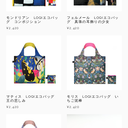
モンドリアン LOQIエコバッ
フェルメール LOQIエコバッ
グ コンポジション
グ 真珠の耳飾りの少女
¥2,420
¥2,420
マティス LOQIエコバッグ
モリス LOQIエコバッグ い
王の悲しみ
ちご泥棒
¥2,420
¥2,420