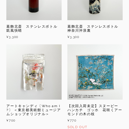
葛飾北斎 ステンレスボトル
葛飾北斎 ステンレスボトル
凱風快晴
神奈川沖浪裏
¥3,300
¥3,300
アートキャンディ〔Who am I
【次回入荷未定】スヌーピー
?〕 ＜東京都美術館ミュージア
ハンカチ ゴッホ 花咲くアー
ムショップオリジナル＞
モンドの木の枝
¥700
¥770
SOLD OUT