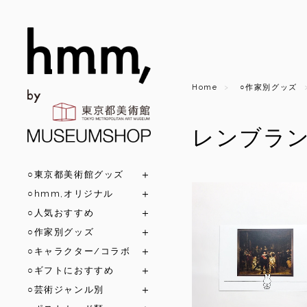
Home
○作家別グッズ
レンブラ
○東京都美術館グッズ
○hmm,オリジナル
○人気おすすめ
○作家別グッズ
○キャラクター/コラボ
○ギフトにおすすめ
○芸術ジャンル別