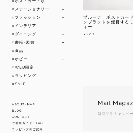
○ポストカード類
○ステーショナリー
ブルーナ ポストカー
○ファッション
ンブラントを鑑賞する
○インテリア
ィー
¥220
○ダイニング
○書籍･図録
○食品
○ホビー
○WEB限定
○ラッピング
○SALE
Mail Magaz
ABOUT･MAP
BLOG
新商品やキャンペ
CONTACT
ご利用ガイド・FAQ
ラッピングのご案内