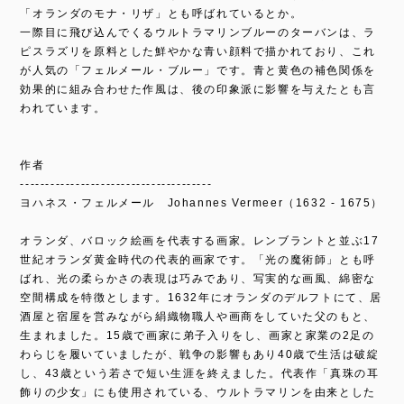
「オランダのモナ・リザ」とも呼ばれているとか。
一際目に飛び込んでくるウルトラマリンブルーのターバンは、ラ
ピスラズリを原料とした鮮やかな青い顔料で描かれており、これ
が人気の「フェルメール・ブルー」です。青と黄色の補色関係を
効果的に組み合わせた作風は、後の印象派に影響を与えたとも言
われています。
作者
--------------------------------------
ヨハネス・フェルメール Johannes Vermeer（1632 - 1675）
オランダ、バロック絵画を代表する画家。レンブラントと並ぶ17
世紀オランダ黄金時代の代表的画家です。「光の魔術師」とも呼
ばれ、光の柔らかさの表現は巧みであり、写実的な画風、綿密な
空間構成を特徴とします。1632年にオランダのデルフトにて、居
酒屋と宿屋を営みながら絹織物職人や画商をしていた父のもと、
生まれました。15歳で画家に弟子入りをし、画家と家業の2足の
わらじを履いていましたが、戦争の影響もあり40歳で生活は破綻
し、43歳という若さで短い生涯を終えました。代表作「真珠の耳
飾りの少女」にも使用されている、ウルトラマリンを由来とした