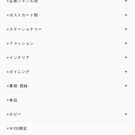
○芸術ジャンル別
○ポストカード類
○ステーショナリー
○ファッション
○インテリア
○ダイニング
○書籍･図録
○食品
○ホビー
○WEB限定