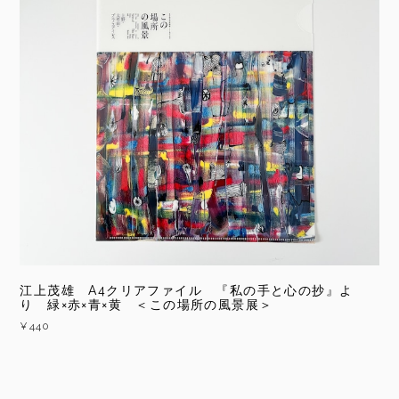
江上茂雄 A4クリアファイル 『私の手と心の抄』よ
り 緑×赤×青×黄 ＜この場所の風景展＞
¥440