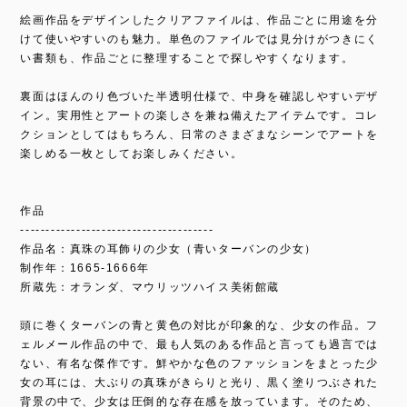
絵画作品をデザインしたクリアファイルは、作品ごとに用途を分
けて使いやすいのも魅力。単色のファイルでは見分けがつきにく
い書類も、作品ごとに整理することで探しやすくなります。
裏面はほんのり色づいた半透明仕様で、中身を確認しやすいデザ
イン。実用性とアートの楽しさを兼ね備えたアイテムです。コレ
クションとしてはもちろん、日常のさまざまなシーンでアートを
楽しめる一枚としてお楽しみください。
作品
--------------------------------------
作品名：真珠の耳飾りの少女（青いターバンの少女）
制作年：1665‐1666年
所蔵先：オランダ、マウリッツハイス美術館蔵
頭に巻くターバンの青と黄色の対比が印象的な、少女の作品。フ
ェルメール作品の中で、最も人気のある作品と言っても過言では
ない、有名な傑作です。鮮やかな色のファッションをまとった少
女の耳には、大ぶりの真珠がきらりと光り、黒く塗りつぶされた
背景の中で、少女は圧倒的な存在感を放っています。そのため、