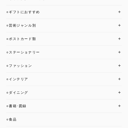
○ギフトにおすすめ
○芸術ジャンル別
○ポストカード類
○ステーショナリー
○ファッション
○インテリア
○ダイニング
○書籍･図録
○食品