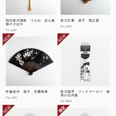
四代歌川国政 うちわ 志ん板
歌川広重 扇子 猫之図
猫のそばや
¥4,400
¥1,540
伊藤若冲 扇子 玄圃瑤華
歌川国芳 ブックマーカー 相
馬の古内裏
¥4,400
¥2,860