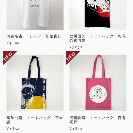
河鍋暁斎 Tシャツ 百鬼夜行
歌川国芳 トートバッグ 相馬
の古内裏
¥4,200
¥3,850
葛飾北斎 トートバッグ 百物
河鍋暁斎 トートバッグ 百鬼
語
夜行
¥3,850
¥3,850