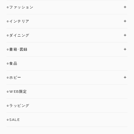
○ファッション
○インテリア
○ダイニング
○書籍･図録
○食品
○ホビー
○WEB限定
○ラッピング
○SALE