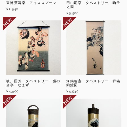
東洲斎写楽 アイススプーン
円山応挙 タペストリー 狗子
之図
¥1,540
¥5,500
歌川国芳 タペストリー 猫の
河鍋暁斎 タペストリー 群猫
当字 なまず
釣鯰図
¥5,500
¥5,940