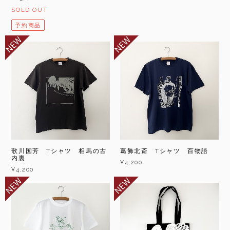
SOLD OUT
予約商品
歌川国芳 Tシャツ 相馬の古
葛飾北斎 Tシャツ 百物語
内裏
¥4,200
¥4,200