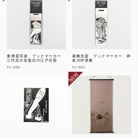
東洲斎写楽 ブックマーカー
葛飾北斎 ブックマーカー 神
三代目大谷鬼次の江戸兵衛
奈川沖浪裏
¥2,860
¥2,860