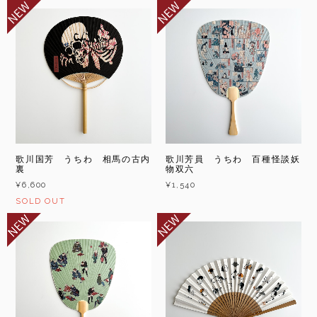
歌川国芳 うちわ 相馬の古内
歌川芳員 うちわ 百種怪談妖
裏
物双六
¥6,600
¥1,540
SOLD OUT