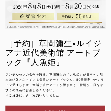
01
02
03
ジ
妖怪と幽霊の世界
ブ
夏になると恋しくなる、怪談や妖怪の世界。江戸の人々を魅了し
た怪異の名作は、恐ろしさだけでなく、絵師たちの豊かな想像力
北
やユーモアも見どころです。北斎、国芳、暁斎が描いた名作と、
た
その魅力を生かしたオリジナルグッズをご紹介します。
現
の
ンラ
ジ
ぜ
VIEW MORE