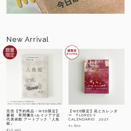
New Arrival
完売【予約商品・WEB限定】
【WEB限定】花とカレンダ
書籍 草間彌生×ルイジアナ近
ー FLORES Y
代美術館 アートブック『人魚
CALENDARIO 2027
姫』
¥1,800
¥15,400