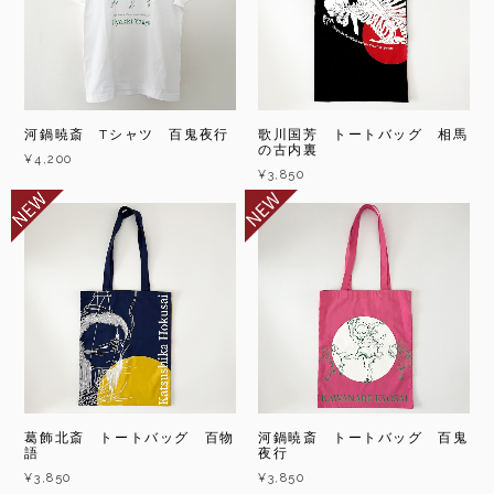
河鍋暁斎 Tシャツ 百鬼夜行
歌川国芳 トートバッグ 相馬
の古内裏
¥4,200
¥3,850
葛飾北斎 トートバッグ 百物
河鍋暁斎 トートバッグ 百鬼
語
夜行
¥3,850
¥3,850