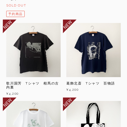
SOLD OUT
予約商品
歌川国芳 Tシャツ 相馬の古
葛飾北斎 Tシャツ 百物語
内裏
¥4,200
¥4,200