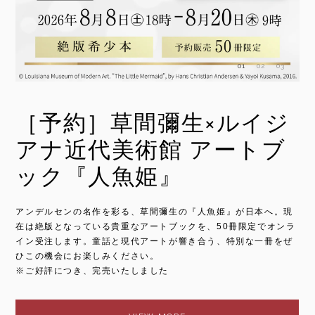
01
02
03
ジ
妖怪と幽霊の世界
ブ
夏になると恋しくなる、怪談や妖怪の世界。江戸の人々を魅了し
た怪異の名作は、恐ろしさだけでなく、絵師たちの豊かな想像力
北
やユーモアも見どころです。北斎、国芳、暁斎が描いた名作と、
た
その魅力を生かしたオリジナルグッズをご紹介します。
現
の
ンラ
ジ
ぜ
VIEW MORE