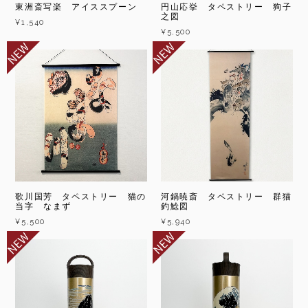
東洲斎写楽 アイススプーン
円山応挙 タペストリー 狗子
之図
¥1,540
¥5,500
歌川国芳 タペストリー 猫の
河鍋暁斎 タペストリー 群猫
当字 なまず
釣鯰図
¥5,500
¥5,940