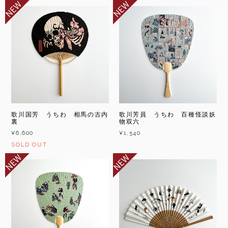
歌川国芳 うちわ 相馬の古内
歌川芳員 うちわ 百種怪談妖
裏
物双六
¥6,600
¥1,540
SOLD OUT