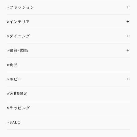
○ファッション
○インテリア
○ダイニング
○書籍･図録
○食品
○ホビー
○WEB限定
○ラッピング
○SALE