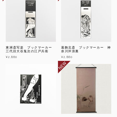
東洲斎写楽 ブックマーカー
葛飾北斎 ブックマーカー 神
三代目大谷鬼次の江戸兵衛
奈川沖浪裏
¥2,860
¥2,860