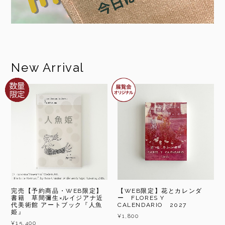
New Arrival
完売【予約商品・WEB限定】
【WEB限定】花とカレンダ
書籍 草間彌生×ルイジアナ近
ー FLORES Y
代美術館 アートブック『人魚
CALENDARIO 2027
姫』
¥1,800
¥15,400