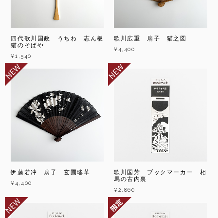
四代歌川国政 うちわ 志ん板
歌川広重 扇子 猫之図
猫のそばや
¥4,400
¥1,540
伊藤若冲 扇子 玄圃瑤華
歌川国芳 ブックマーカー 相
馬の古内裏
¥4,400
¥2,860