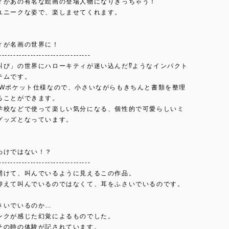
ィがあの有名な絵画の登場人物になりきっちゃう！
ユニークな姿で、楽しませてくれます。
ィが名画の世界に！
--------------------------------
叫び」の世界にハローキティが迷い込んだ⁉ようなインパクト
テムです。
・Wポケット仕様なので、小さいながらもきちんと書類を整理
ることができます。
学校などで使って楽しい気分になる、個性的で可愛らしいミ
グッズとなっています。
わけではない！？
--------------------------------
開けて、叫んでいるように見えるこの作品。
抑えて叫んでいるのではなくて、耳をふさいでいるのです。
さいでいるのか…
ンクが感じた幻覚によるものでした。
その時の体験が記されています。