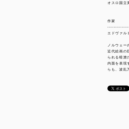
オスロ国立
作家
-------------
エドヴァルド・
ノルウェー
近代絵画の
られる暗澹
内面を表現
らも、波乱