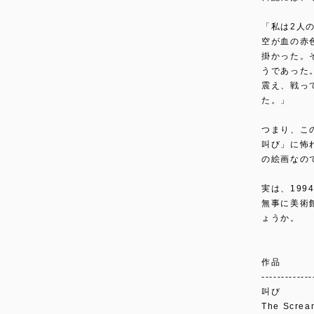
「私は2人
空が血の赤
掛かった。
うであった
震え、戦っ
た。」
つまり、こ
叫び」に怖
の絵画なの
実は、199
無事に美術
ょうか。
作品
-------------
叫び
The Scre