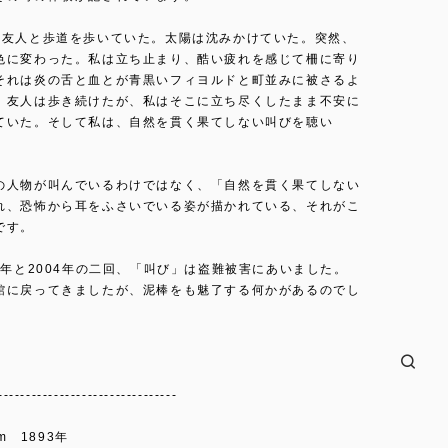
の友人と歩道を歩いていた。太陽は沈みかけていた。突然、
色に変わった。私は立ち止まり、酷い疲れを感じて柵に寄り
それは炎の舌と血とが青黒いフィヨルドと町並みに被さるよ
。友人は歩き続けたが、私はそこに立ち尽くしたまま不安に
ていた。そして私は、自然を貫く果てしない叫びを聴い
の人物が叫んでいるわけではなく、「自然を貫く果てしない
れ、恐怖から耳をふさいでいる姿が描かれている、それがこ
です。
4年と2004年の二回、「叫び」は盗難被害にあいました。
館に戻ってきましたが、泥棒をも魅了する何かがあるのでし
--------------------------------
am 1893年