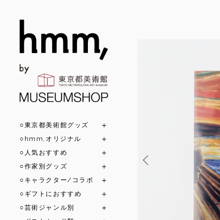
○東京都美術館グッズ
○hmm,オリジナル
○人気おすすめ
○作家別グッズ
○キャラクター/コラボ
○ギフトにおすすめ
○芸術ジャンル別