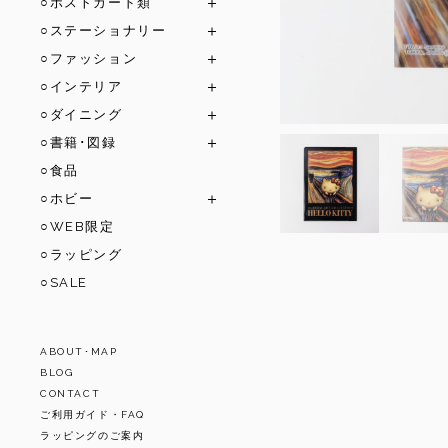
○ポストカード類
○ステーショナリー
○ファッション
○インテリア
○ダイニング
○書籍･図録
○食品
○ホビー
○WEB限定
○ラッピング
○SALE
ABOUT･MAP
BLOG
CONTACT
ご利用ガイド・FAQ
ラッピングのご案内