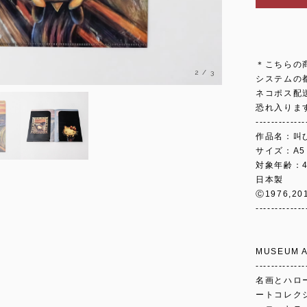
＊こちらの
2
/
3
システムの
ネコポス配
恐れ入りま
-------------
作品名：叫
サイズ：A5
対象年齢：
日本製
Ⓒ1976,20
-------------
MUSEUM A
-------------
名画とハロ
ートコレク