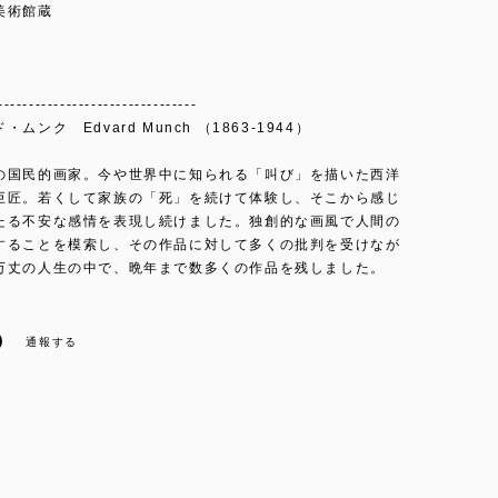
美術館蔵
--------------------------------
ムンク Edvard Munch （1863-1944）
の国民的画家。今や世界中に知られる「叫び」を描いた西洋
巨匠。若くして家族の「死」を続けて体験し、そこから感じ
たる不安な感情を表現し続けました。独創的な画風で人間の
することを模索し、その作品に対して多くの批判を受けなが
万丈の人生の中で、晩年まで数多くの作品を残しました。
通報する