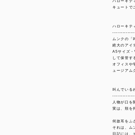
ハローキテ
キュートで
ハローキテ
-------------
ムンクの「
絶大のアイ
A5サイズ
して保管す
オフィスや
ュージアム
叫んでいる
-------------
人物が口を
実は、頬を
何故耳をふ
それは、ム
日記には、