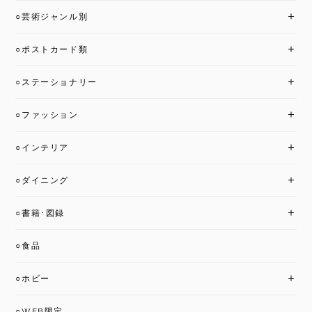
○芸術ジャンル別
○ポストカード類
○ステーショナリー
○ファッション
○インテリア
○ダイニング
○書籍･図録
○食品
○ホビー
○WEB限定