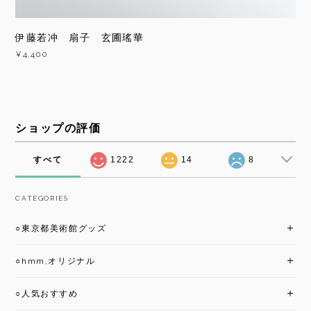
伊藤若冲 扇子 玄圃瑤華
¥4,400
ショップの評価
すべて
1222
14
8
CATEGORIES
○東京都美術館グッズ
○hmm,オリジナル
○人気おすすめ