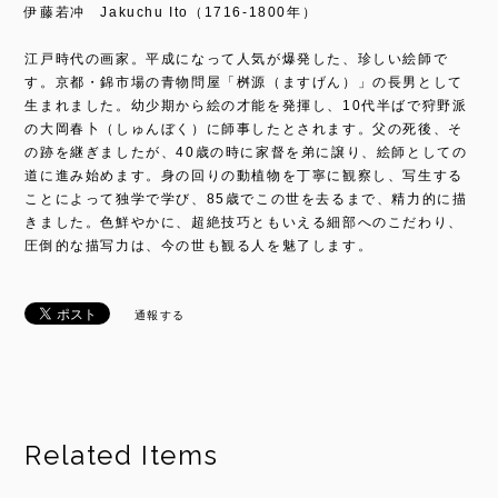
伊藤若冲 Jakuchu Ito（1716-1800年）
江戸時代の画家。平成になって人気が爆発した、珍しい絵師で
す。京都・錦市場の青物問屋「桝源（ますげん）」の長男として
生まれました。幼少期から絵の才能を発揮し、10代半ばで狩野派
の大岡春卜（しゅんぼく）に師事したとされます。父の死後、そ
の跡を継ぎましたが、40歳の時に家督を弟に譲り、絵師としての
道に進み始めます。身の回りの動植物を丁寧に観察し、写生する
ことによって独学で学び、85歳でこの世を去るまで、精力的に描
きました。色鮮やかに、超絶技巧ともいえる細部へのこだわり、
圧倒的な描写力は、今の世も観る人を魅了します。
通報する
Related Items