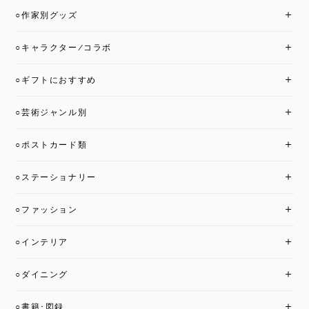
○作家別グッズ
○キャラクター/コラボ
○ギフトにおすすめ
○芸術ジャンル別
○ポストカード類
○ステーショナリー
○ファッション
○インテリア
○ダイニング
○書籍･図録