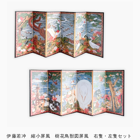
伊藤若冲 縮小屏風 樹花鳥獣図屏風 右隻・左隻セット