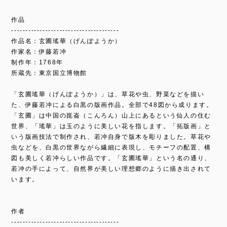
作品
--------------------------------------
作品名：玄圃瑤華（げんぽようか）
作家名：伊藤若冲
制作年：1768年
所蔵先：東京国立博物館
「玄圃瑤華（げんぽようか）」は、草花や虫、野菜などを描い
た、伊藤若冲による白黒の版画作品。全部で48図から成ります。
「玄圃」は中国の崑崙（こんろん）山上にあるという仙人の住む
世界、「瑤華」は玉のように美しい花を指します。「拓版画」と
いう版画技法で制作され、若冲自身で版木を彫りました。草花や
虫などを、白黒の世界ながら繊細に表現し、モチーフの配置、構
図も美しく若冲らしい作品です。「玄圃瑤華」という名の通り、
若冲の手によって、自然界が美しい理想郷のように描き出されて
います。
作者
--------------------------------------