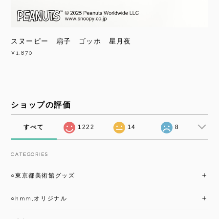
スヌーピー 扇子 ゴッホ 星月夜
¥1,870
ショップの評価
すべて
1222
14
8
CATEGORIES
○東京都美術館グッズ
○hmm,オリジナル