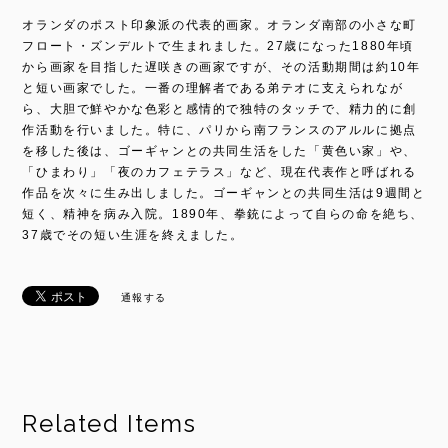
オランダのポスト印象派の代表的画家。オランダ南部の小さな町
フロート・ズンデルトで生まれました。27歳になった1880年頃
から画家を目指した遅咲きの画家ですが、その活動期間は約10年
と短い画家でした。一番の理解者である弟テオに支えられなが
ら、大胆で鮮やかな色彩と感情的で独特のタッチで、精力的に創
作活動を行いました。特に、パリから南フランスのアルルに拠点
を移した後は、ゴーギャンとの共同生活をした「黄色い家」や、
「ひまわり」「夜のカフェテラス」など、現在代表作と呼ばれる
作品を次々に生み出しました。ゴーギャンとの共同生活は9週間と
短く、精神を病み入院。1890年、拳銃によって自らの命を絶ち、
37歳でその短い生涯を終えました。
通報する
Related Items