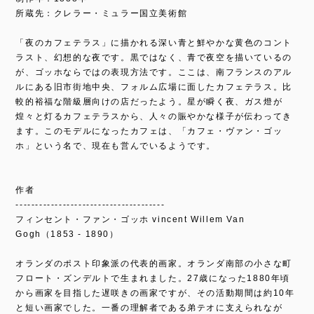
所蔵先：クレラー・ミュラー国立美術館
「夜のカフェテラス」に描かれる深い青と鮮やかな黄色のコント
ラスト、幻想的な夜です。黒ではなく、青で夜空を描いているの
が、ゴッホならではの表現方法です。ここは、南フランスのアル
ルにある旧市街地中央、フォルム広場に面したカフェテラス。比
較的裕福な階級層向けの店だったよう。星が瞬く夜、ガス燈が
煌々と灯るカフェテラスから、人々の賑やかな様子が伝わってき
ます。このモデルになったカフェは、「カフェ・ヴァン・ゴッ
ホ」という名で、現在も営んでいるようです。
作者
--------------------------------------
フィンセント・ファン・ゴッホ vincent Willem Van
Gogh（1853 - 1890）
オランダのポスト印象派の代表的画家。オランダ南部の小さな町
フロート・ズンデルトで生まれました。27歳になった1880年頃
から画家を目指した遅咲きの画家ですが、その活動期間は約10年
と短い画家でした。一番の理解者である弟テオに支えられなが