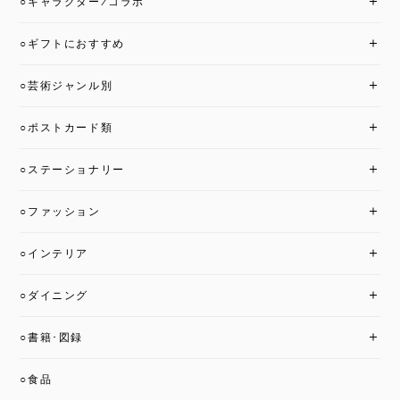
○キャラクター/コラボ
○ギフトにおすすめ
○芸術ジャンル別
○ポストカード類
○ステーショナリー
○ファッション
○インテリア
○ダイニング
○書籍･図録
○食品