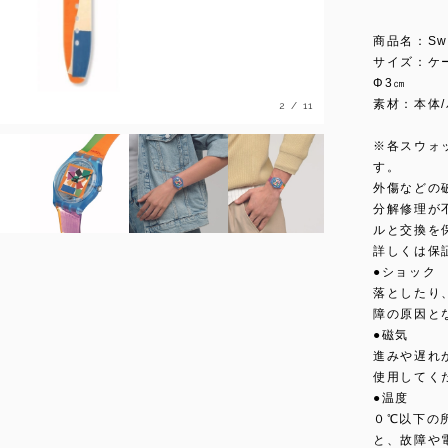
商品名：Swat
サイズ：ケー
Φ3㎝
素材：本体
3
/
11
※各スウォ
す。
外傷などの
分解修理が
ルと交換を
詳しくは保
●ショック
落としたり
障の原因と
●磁気
進みや遅れ
使用してく
●温度
０℃以下の
と、故障や