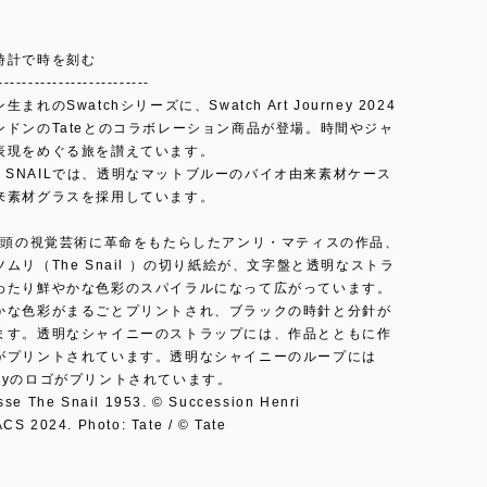
時計で時を刻む
-------------------------
まれのSwatchシリーズに、Swatch Art Journey 2024
ンドンのTateとのコラボレーション商品が登場。時間やジャ
表現をめぐる旅を讃えています。
E'S SNAILでは、透明なマットブルーのバイオ由来素材ケース
来素材グラスを採用しています。
代初頭の視覚芸術に革命をもたらしたアンリ・マティスの作品、
ムリ（The Snail ）の切り紙絵が、文字盤と透明なストラ
わたり鮮やかな色彩のスパイラルになって広がっています。
かな色彩がまるごとプリントされ、ブラックの時針と分針が
ます。透明なシャイニーのストラップには、作品とともに作
がプリントされています。透明なシャイニーのループには
lleryのロゴがプリントされています。
sse The Snail 1953. © Succession Henri
CS 2024. Photo: Tate / © Tate