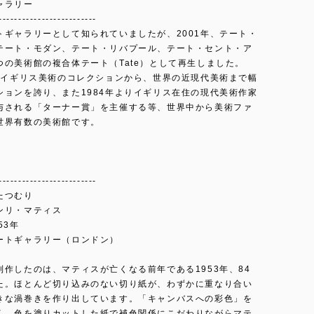
ャラリー
-------------------------
トギャラリーとして知られていましたが、2001年、テート・
テート・モダン、テート・リバプール、テート・セント・ア
つの美術館の複合体テート（Tate）として再生しました。
代のイギリス美術のコレクションから、世界の近現代美術まで幅
ションを誇り、また1984年よりイギリス在住の現代美術作家
与される「ターナー賞」を主催する等、世界中から美術ファ
世界有数の美術館です。
-------------------------
たつむり
ンリ・マティス
53年
ートギャラリー（ロンドン）
制作したのは、マティスが亡くなる前年である1953年、84
た。ほとんど切り込みのない切り紙が、わずかに重なり合い
きな渦巻きを作り出しています。「キャンバスへの彩色」を
く、色を塗りカットした紙で補色関係にこだわりながらマテ