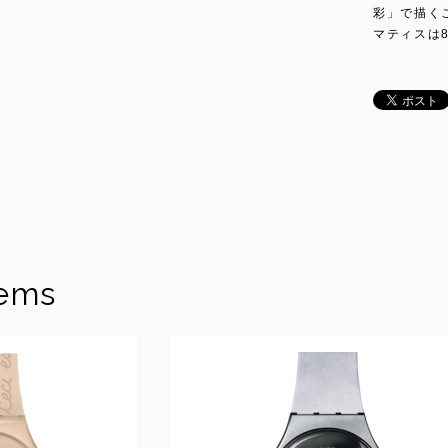
彩」で描く
マティスは
tems