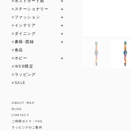
○ポストカード類
○ステーショナリー
○ファッション
○インテリア
○ダイニング
○書籍･図録
○食品
○ホビー
○WEB限定
○ラッピング
○SALE
ABOUT･MAP
BLOG
CONTACT
ご利用ガイド・FAQ
ラッピングのご案内