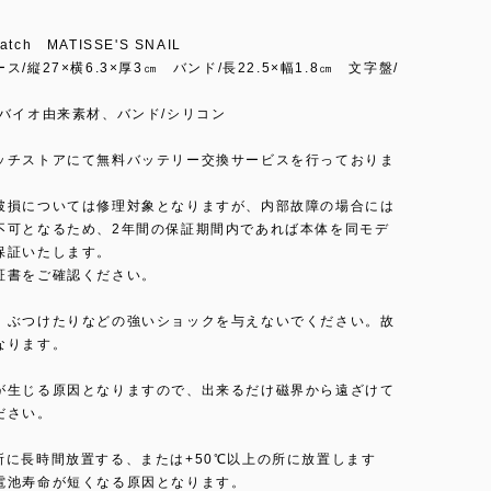
ch MATISSE'S SNAIL
ス/縦27×横6.3×厚3㎝ バンド/長22.5×幅1.8㎝ 文字盤/
/バイオ由来素材、バンド/シリコン
ッチストアにて無料バッテリー交換サービスを行っておりま
破損については修理対象となりますが、内部故障の場合には
不可となるため、2年間の保証期間内であれば本体を同モデ
保証いたします。
証書をご確認ください。
、ぶつけたりなどの強いショックを与えないでください。故
なります。
が生じる原因となりますので、出来るだけ磁界から遠ざけて
ださい。
所に長時間放置する、または+50℃以上の所に放置します
電池寿命が短くなる原因となります。