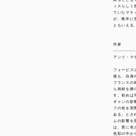
ィスらしく
ていたマテ
が、晩年に
ともいえる
作家
-------------
アンリ・マティ
フォービズ
後も、自身
フランスの
ら画材を贈
す。初めは
ギャンの影
フの色を実
ある」とさ
ムの影響を
は、更に色
色彩の中か