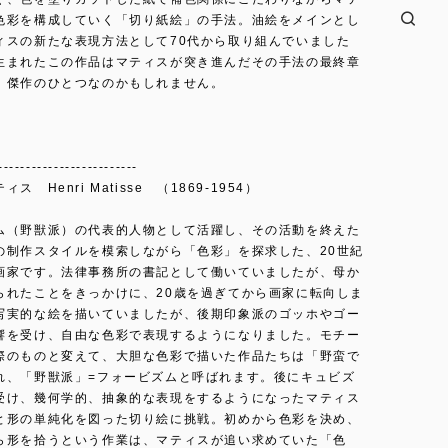
色彩を構成していく「切り紙絵」の手法。油絵をメインとし
ィスの新たな表現方法として70代から取り組んでいました
生まれたこの作品はマティスが突き進んだその手法の最終章
、傑作のひとつなのかもしれません。
-------------------------
ス Henri Matisse （1869-1954）
ム（野獣派）の代表的人物として活躍し、その活動を終えた
の制作スタイルを模索しながら「色彩」を探求した、20世紀
画家です。法律事務所の書記として働いていましたが、母か
られたことをきっかけに、20歳を過ぎてから画家に転向しま
写実的な絵を描いていましたが、後期印象派のゴッホやゴー
響を受け、自由な色彩で表現するようになりました。モチー
際のものと変えて、大胆な色彩で描いた作品たちは「野蛮で
れ、「野獣派」=フォービズムと呼ばれます。後にキュビズ
受け、幾何学的、抽象的な表現をするようになったマティス
と形の単純化を図った切り絵に挑戦。初めから色彩を決め、
ら形を拾うという作業は、マティスが追い求めていた「色