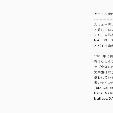
アートな腕
-------------
スウェーデン生
と題してロ
ンル、自己
MATISS
とバイオ由
1900年
有名なカタツ
ップ全体に
文字盤は豊
使われてい
者のサイン
Tate Ga
Henri Mati
Matisse/DA