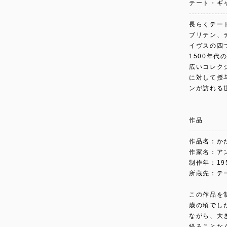
テート・ギ
-------------
長らくテー
ブリテン、
イヴスの四
1500年
広いコレク
に対して授
ンが訪れる
作品
-------------
作品名：か
作家名：ア
制作年：19
所蔵先：テ
この作品を
歳の頃でし
ながら、大
経ることな