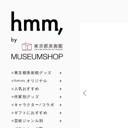
○東京都美術館グッズ
○hmm,オリジナル
○人気おすすめ
○作家別グッズ
○キャラクター/コラボ
○ギフトにおすすめ
○芸術ジャンル別