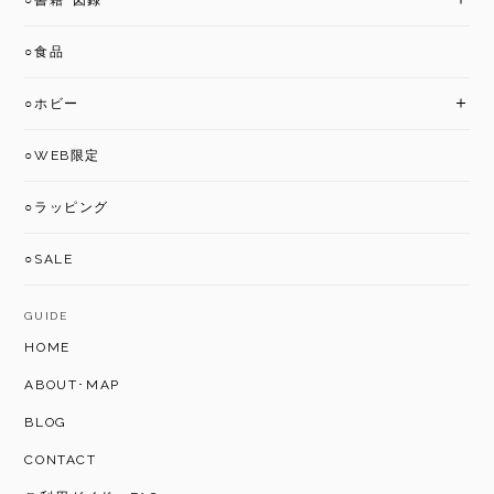
○書籍･図録
○食品
○ホビー
○WEB限定
○ラッピング
○SALE
GUIDE
HOME
ABOUT･MAP
BLOG
CONTACT