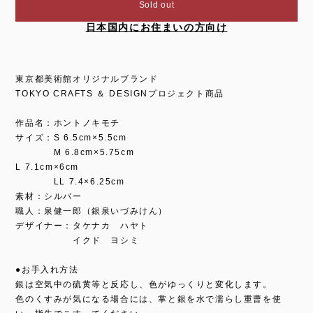
Sold out
日本国内にお住まいの方向け
東京都美術館オリジナルブランド
TOKYO CRAFTS ＆ DESIGNプロジェクト商品
作品名：ホントノキモチ
サイズ：S 6.5cm×5.5cm
M 6.8cm×5.75cm
L 7.1cm×6cm
LL 7.4×6.25cm
素材：シルバー
職人：泉健一郎（銀泉いづみけん）
デザイナー：タケナカ ハヤト
イクド ヨシミ
●お手入れ方法
銀は空気中の硫黄等と反応し、色がゆっくりと変化します。
色のくすみが気になる場合には、掌と銀を水で濡らし重曹を使