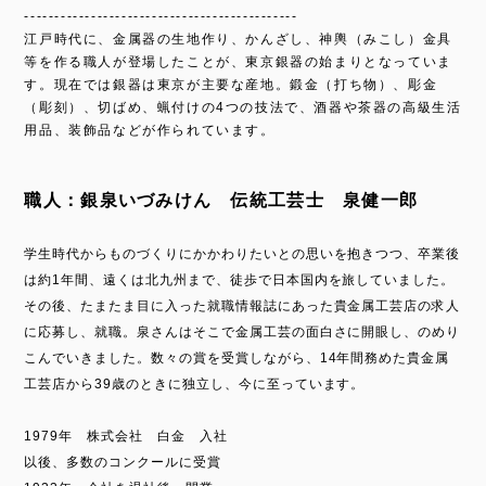
---------------------------------------------
江戸時代に、金属器の生地作り、かんざし、神輿（みこし）金具
等を作る職人が登場したことが、東京銀器の始まりとなっていま
す。現在では銀器は東京が主要な産地。鍛金（打ち物）、彫金
（彫刻）、切ばめ、蝋付けの4つの技法で、酒器や茶器の高級生活
用品、装飾品などが作られています。
職人：銀泉いづみけん 伝統工芸士 泉健一郎
学生時代からものづくりにかかわりたいとの思いを抱きつつ、卒業後
は約1年間、遠くは北九州まで、徒歩で日本国内を旅していました。
その後、たまたま目に入った就職情報誌にあった貴金属工芸店の求人
に応募し、就職。泉さんはそこで金属工芸の面白さに開眼し、のめり
こんでいきました。数々の賞を受賞しながら、14年間務めた貴金属
工芸店から39歳のときに独立し、今に至っています。
1979年 株式会社 白金 入社
以後、多数のコンクールに受賞