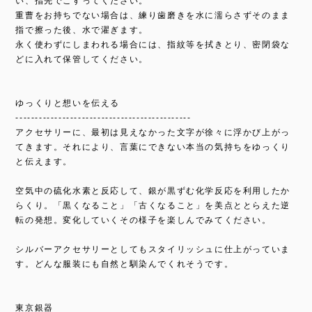
い、指先でこすってください。
重曹をお持ちでない場合は、練り歯磨きを水に濡らさずそのまま
指で擦った後、水で濯ぎます。
永く使わずにしまわれる場合には、指紋等を拭きとり、密閉袋な
どに入れて保管してください。
ゆっくりと想いを伝える
---------------------------------------------
アクセサリーに、最初は見えなかった文字が徐々に浮かび上がっ
てきます。それにより、言葉にできない本当の気持ちをゆっくり
と伝えます。
空気中の硫化水素と反応して、銀が黒ずむ化学反応を利用したか
らくり。「黒くなること」「古くなること」を美点ととらえた逆
転の発想。変化していくその様子を楽しんでみてください。
シルバーアクセサリーとしてもスタイリッシュに仕上がっていま
す。どんな服装にも自然と馴染んでくれそうです。
東京銀器