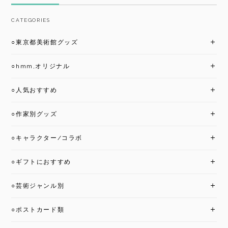
CATEGORIES
○東京都美術館グッズ
○hmm,オリジナル
○人気おすすめ
○作家別グッズ
○キャラクター/コラボ
○ギフトにおすすめ
○芸術ジャンル別
○ポストカード類