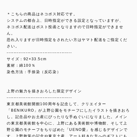
＊こちらの商品はネコポス対応です。
システムの都合上、日時指定ができる設定となっていますが、
ネコポス配送はポスト投函となりますので日時指定ができませ
ん。
恐れ入りますが日時指定をされたい方はヤマト配送をご指定くだ
さい。
--------------------------------------
サイズ：92×33.5cm
素材：綿100％
染色方法：手捺染（反応染）
上野の魅力を描きおろした限定デザイン
--------------------------------------
東京都美術館開館100周年を記念して、クリエイター
「BENIKURO」が上野公園をモチーフにしたイラストを描きおろ
し。記念品やお土産にぴったりな手ぬぐいになりました。メイン
の東京都美術館を中心に、上野にある美術館や博物館、そして上
野公園のモチーフをちりばめた「UENO愛」を感じるデザインで
す。上野散策の記念や東京土産、アート好きな方へのギフトにも