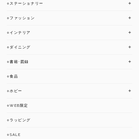
○ステーショナリー
○ファッション
○インテリア
○ダイニング
○書籍･図録
○食品
○ホビー
○WEB限定
○ラッピング
○SALE