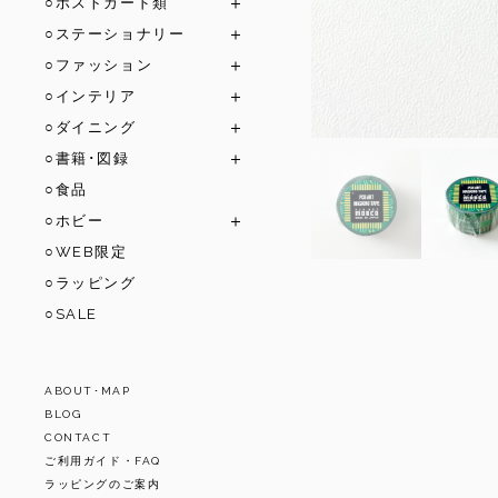
○ポストカード類
○ステーショナリー
○ファッション
○インテリア
○ダイニング
○書籍･図録
○食品
○ホビー
○WEB限定
○ラッピング
○SALE
ABOUT･MAP
BLOG
CONTACT
ご利用ガイド・FAQ
ラッピングのご案内