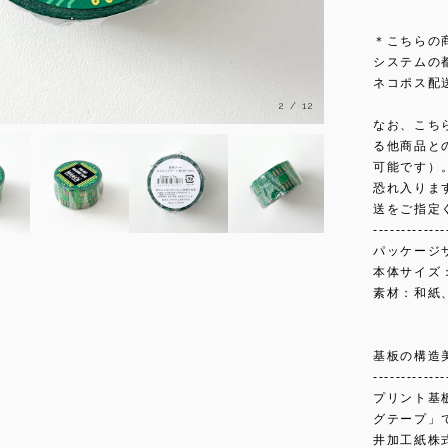
＊こちらの
システムの
ネコポス配
3
/
12
なお、こち
る他商品と
可能です）
恐れ入りま
送をご指定
-------------
パッケージサ
本体サイズ：
素材：和紙
基板の構造
-------------
プリント基
グテープ」
井加工紙株