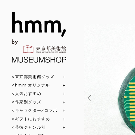
○東京都美術館グッズ
○hmm,オリジナル
○人気おすすめ
○作家別グッズ
○キャラクター/コラボ
○ギフトにおすすめ
○芸術ジャンル別