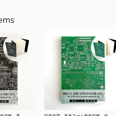
tems
御朱印帳 黒
回路線図 基板アート御朱印帳 緑