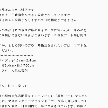
商品はネコポス対応です。
都合上、日時指定ができる設定となっていますが、
送はポスト投函となりますので日時指定ができません。
らの商品はネコポス対応のサイズ上限に近いため、厚みのあ
の同梱はできない場合がございます（※基板アート栞は同梱
。
すが、まとめ買いの方や日時指定をされたい方は、ヤマト配
ください。
-------------------------
イズ：φ4.5cｍ×2.4cm
幅2.4cm×長さ700cm
、アクリル系粘着剤
美を、貼って楽しむ
-------------------------
板の配線や部品配置をモチーフにした「基板アート マスキン
です。マスキングテープブランド「mt」で広く知られるカモ
式会社で製造。日本国内で丁寧に生産されています。和紙に