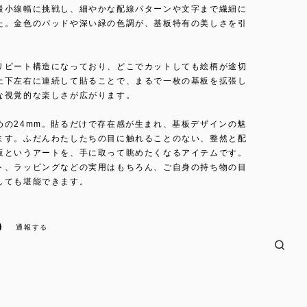
最小線幅に挑戦し、細やかな配線パターンや文字まで繊細に
た。金色のパッドや深い緑の色調が、基板特有の美しさを引
。
リピート構造になっており、どこでカットしても絵柄が途切
上下左右に連続して貼ることで、まるで一枚の基板を拡張し
な視覚的な楽しさが広がります。
めの24mm。貼るだけで存在感が生まれ、基板デザインの魅
ます。ふだんわたしたちの目に触れることのない、整然と配
板というアートを、手に取って眺めたくなるアイテムです。
ト、ラッピングなどの実用はもちろん、ご自身の持ち物の目
しても堪能できます。
通報する