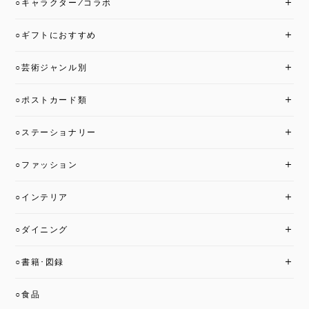
○キャラクター/コラボ
○ギフトにおすすめ
○芸術ジャンル別
○ポストカード類
○ステーショナリー
○ファッション
○インテリア
○ダイニング
○書籍･図録
○食品