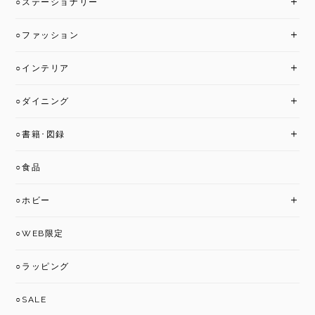
○ステーショナリー
○ファッション
○インテリア
○ダイニング
○書籍･図録
○食品
○ホビー
○WEB限定
○ラッピング
○SALE