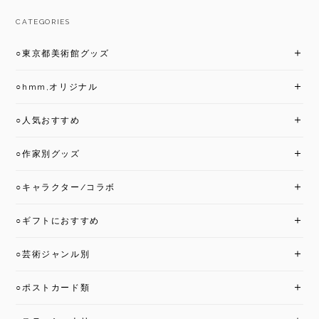
CATEGORIES
○東京都美術館グッズ
○hmm,オリジナル
○人気おすすめ
○作家別グッズ
○キャラクター/コラボ
○ギフトにおすすめ
○芸術ジャンル別
○ポストカード類