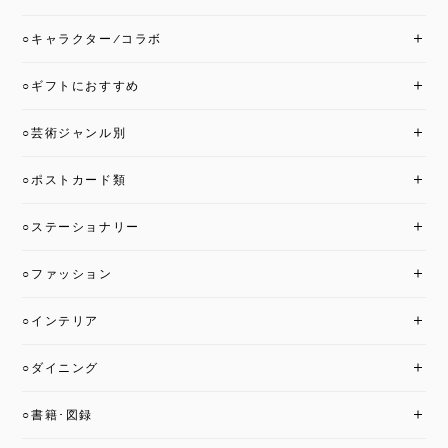
○キャラクター/コラボ
○ギフトにおすすめ
○芸術ジャンル別
○ポストカード類
○ステーショナリー
○ファッション
○インテリア
○ダイニング
○書籍･図録