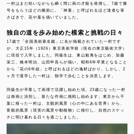
一村はまだ幼いながらも瞬く間に画の才能を発揮し、7歳で雅
号をもらうほどの腕前に。「神童」と呼ばれるほど達者な筆
さばきで、花や葉を描いていました。
独自の道を歩み始めた模索と挑戦の日々
17歳で「全国美術家名鑑」に名が掲載されていた一村です
が、大正15年（1926）東京美術学校（現在の東京藝術大学）
に現役で入学しました。同級生は、東山魁夷をはじめ、加藤
栄三、橋本明治、山田申吾らが揃い、昭和6年卒業となること
から「花の6年組」と呼ばれるほどの逸材ばかり。しかし、2
ヶ月で退学した一村は、独学で歩むことを決意します。
同級生が卒業して画壇で活躍し始めた頃。23歳になった一村
は南画と決別し、新たな作画に挑戦し始めます。東京から千
葉に移った一村は、主観的風景（心の中にある世界）から、
客観的風景（現実の風景や動植物）に移行し、自然のスケッ
チに明け暮れる日々を過ごしました。