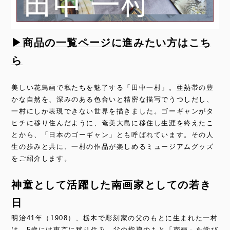
▶商品の一覧ページに進みたい方はこち
ら
美しい花鳥画で私たちを魅了する「田中一村」。亜熱帯の豊
かな自然を、深みのある色合いと精密な描写でうつしだし、
一村にしか表現できない世界を描きました。ゴーギャンがタ
ヒチに移り住んだように、奄美大島に移住し生涯を終えたこ
とから、「日本のゴーギャン」とも呼ばれています。その人
生の歩みと共に、一村の作品が楽しめるミュージアムグッズ
をご紹介します。
神童として活躍した南画家としての若き
日
明治41年（1908）、栃木で彫刻家の父のもとに生まれた一村
は、5歳には東京に移り住み、父の指導のもと「南画」を学び