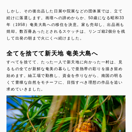
しかし、その後出品した日展や院展などの団体展では、立て
続けに落選します。画壇への諦めからか、50歳になる昭和33
年（1958）奄美大島への移住を決意。家も売却し、出品画も
焼却。数百冊あったとされるスケッチは、リンゴ箱2個分を残
して出発の朝まで火にくべ続けました。
全てを捨てて新天地 奄美大島へ
すべてを捨てて、たった一人で新天地に向かった一村は、見
るもの全てが新鮮な奄美の暮らしで亜熱帯の彩りを描き留め
始めます。紬工場で勤務し、資金を作りながら、南国の明る
くて豊穣な自然をモチーフに、目指すべき理想の作品を追い
求めていきました。