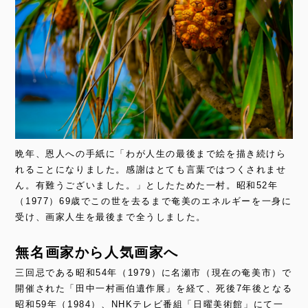
晩年、恩人への手紙に「わが人生の最後まで絵を描き続けら
れることになりました。感謝はとても言葉ではつくされませ
ん。有難うございました。」としたためた一村。昭和52年
（1977）69歳でこの世を去るまで奄美のエネルギーを一身に
受け、画家人生を最後まで全うしました。
無名画家から人気画家へ
三回忌である昭和54年（1979）に名瀬市（現在の奄美市）で
開催された「田中一村画伯遺作展」を経て、死後7年後となる
昭和59年（1984）、NHKテレビ番組「日曜美術館」にて一