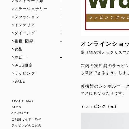
○ポストカード類
○ステーショナリー
○ファッション
○インテリア
○ダイニング
○書籍･図録
オンラインショ
○食品
贈り物が増えるクリスマ
○ホビー
○WEB限定
館内の実店舗のラッピ
も選択できるようにしま
○ラッピング
○SALE
美術館のシンボルマー
マスにもぴったりです。
ABOUT･MAP
▼ラッピング（赤）
BLOG
CONTACT
ご利用ガイド・FAQ
ラッピングのご案内