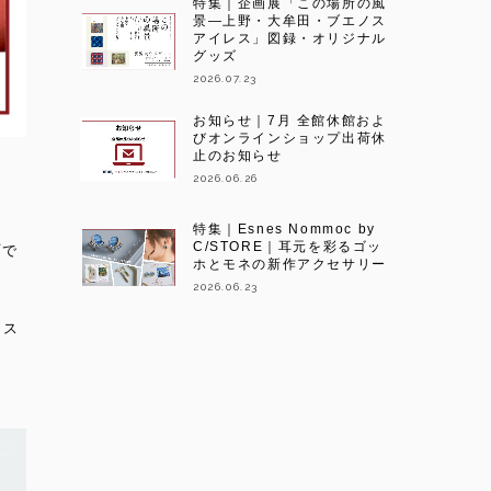
特集｜企画展「この場所の風
景―上野・大牟田・ブエノス
アイレス」図録・オリジナル
グッズ
2026.07.23
お知らせ｜7月 全館休館およ
びオンラインショップ出荷休
止のお知らせ
2026.06.26
特集｜Esnes Nommoc by
C/STORE｜耳元を彩るゴッ
プで
ホとモネの新作アクセサリー
2026.06.23
リス