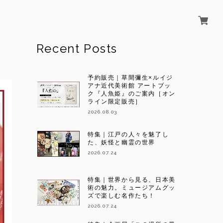
Recent Posts
予約販売｜草間彌生×ルイジ
アナ近代美術館 アートブッ
ク『人魚姫』のご案内［オン
ライン限定販売］
2026.08.03
特集｜江戸の人々を魅了し
た、妖怪と幽霊の世界
2026.07.24
特集｜世界から見る、日本美
術の魅力。ミュージアムグッ
ズで楽しむ名作たち！
2026.07.24