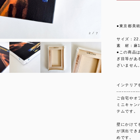
●東京都美
3
/
7
サイズ：22.
素 材：麻
●この商品
ぎ目等があ
ざいません
インテリア
-------------
ご自宅やオ
ミニキャン
テムです。
壁にかけて
が演出でき
めです。