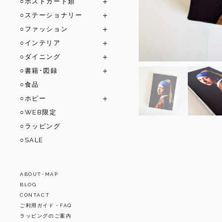
○ポストカード類
○ステーショナリー
○ファッション
○インテリア
○ダイニング
○書籍･図録
○食品
○ホビー
○WEB限定
○ラッピング
○SALE
ABOUT･MAP
BLOG
CONTACT
ご利用ガイド・FAQ
ラッピングのご案内