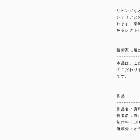
リビングな
ンテリアと
れます。部
をセレクト
芸術家に選
-------------
本品は、こ
のこだわり
です。
作品
-------------
作品名：真
作者名：ヨ
制作年：166
所蔵先：オ