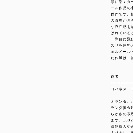
頭に巻くタ
ール作品の
傑作です。
の真珠がき
な存在感を
ばれている
一際目に飛
ズリを原料
ェルメール
た作風は、
作者
-------------
ヨハネス・フェ
オランダ、
ランダ黄金
らかさの表
ます。16
織物職人や
入りをし、