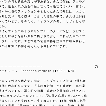
ーバンの青と黄色の対比が印象的な、少女の作品。フェルメ
中で、最も人気のある作品と言っても過言ではない、有名な
鮮やかな色のファッションをまとった少女の耳には、大ぶり
らりと光り、黒く塗りつぶされた背景の中で、少女は圧倒的
放っています。そのため、「オランダのモナ・リザ」とも呼
とか。
び込んでくるウルトラマリンブルーのターバンは、ラピスラ
とした鮮やかな青い顔料で描かれており、これが人気の「フ
・ブルー」です。青と黄色の補色関係を効果的に組み合わせ
後の印象派に影響を与えたとも言われています。
--------------------------------
ルメール Johannes Vermeer（1632 - 1675）
バロック絵画を代表する画家。レンブラントと並ぶ17世紀オ
時代の代表的画家です。「光の魔術師」とも呼ばれ、光の柔
現は巧みであり、写実的な画風、綿密な空間構成を特徴とし
32年にオランダのデルフトにて、居酒屋と宿屋を営みながら絹
画商をしていた父のもと、生まれました。15歳で画家に弟子
画家と家業の2足のわらじを履いていましたが、戦争の影響