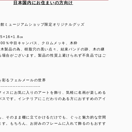
日本国内にお住まいの方向け
術館ミュージアムショップ限定オリジナルグッズ
5×16×1.8㎝
100％中目キャンバス、クロムメッキ、木枠
は木製品の為、樹脂穴の黒い点々、結束バンドの跡、木の継
る場合がございます。製品の性質上避けられず不良品ではご
。
を彩るフェルメールの世界
-------------------------
フィスにお気に入りのアートを飾り、気軽に名画が楽しめる
バスです。インテリアにこだわりのある方におすすめのアイ
も、そのまま棚に立てかけるだけでも、ぐっと魅力的な空間
ます。もちろん、お好みのフレームに入れて飾るのもおすす