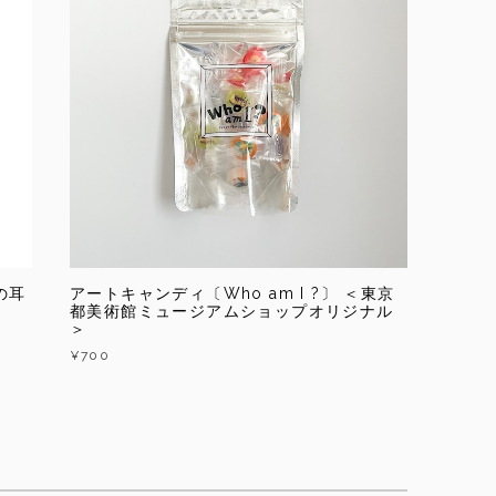
の耳
アートキャンディ〔Who am I ?〕 ＜東京
都美術館ミュージアムショップオリジナル
＞
¥700