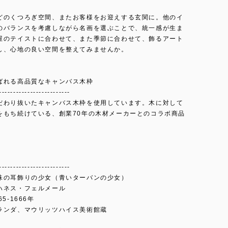
どのくつろぎ空間、またお客様をお迎えする玄関に。他のイ
のバランスを考慮しながら名画を選ぶことで、統一感が生ま
屋のテイストに合わせて、また季節に合わせて、飾るアート
し、心地の良い空間を整えてみませんか。
ばれる高品質なキャンバス木枠
-------------------------
だわり抜いたキャンバス木枠を使用しています。木に対して
をもち続けている、創業70年の木材メーカーとのコラボ商品
-------------------------
珠の耳飾りの少女（青いターバンの少女）
ハネス・フェルメール
5‐1666年
ランダ、マウリッツハイス美術館蔵