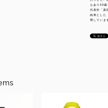
もあり40
代表作「真
由来とした
博していま
tems