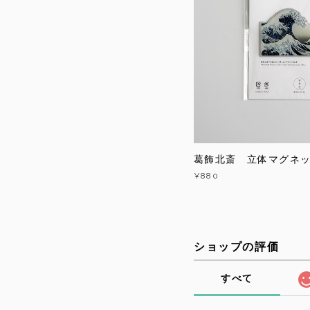
葛飾北斎 立体マグネ
¥880
ショップの評価
すべて