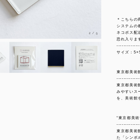
＊こちらの
システムの
ネコポス配
2
/
5
恐れ入りま
-------------
サイズ：5×
東京都美術
-------------
東京都美術
みやすいス
を、美術館
“東京都美
-------------
東京都美術館
た「シンボ