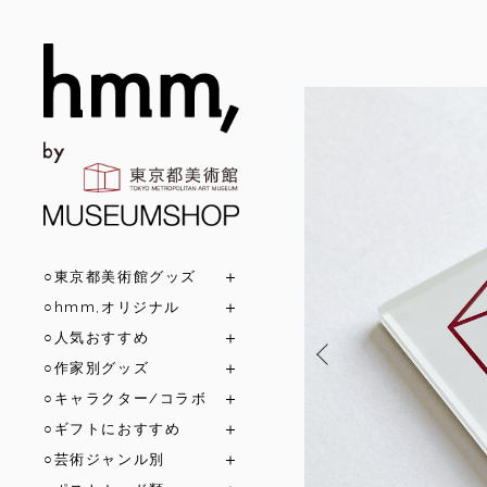
○東京都美術館グッズ
○hmm,オリジナル
○人気おすすめ
○作家別グッズ
○キャラクター/コラボ
○ギフトにおすすめ
○芸術ジャンル別