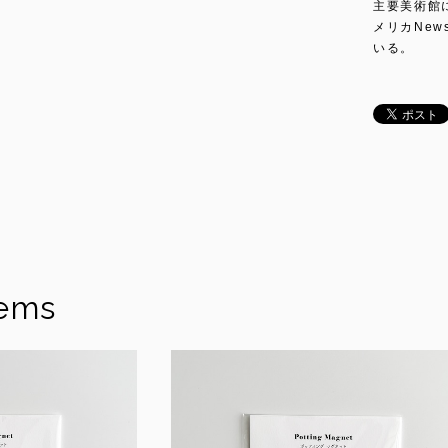
主要美術館
メリカNew
いる。
tems