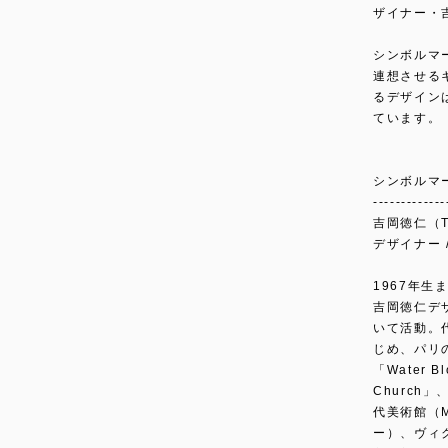
ザイナー・
シンボルマ
連想させる
るデザイン
ています。
シンボルマ
-------------
吉岡徳仁（TO
デザイナー 
1967年生
吉岡徳仁デ
いて活動。
じめ、パリ
「Water 
Churc
代美術館（
ー）、ヴィ