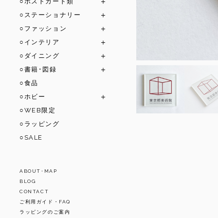
○ポストカード類
○ステーショナリー
○ファッション
○インテリア
○ダイニング
○書籍･図録
○食品
○ホビー
○WEB限定
○ラッピング
○SALE
ABOUT･MAP
BLOG
CONTACT
ご利用ガイド・FAQ
ラッピングのご案内