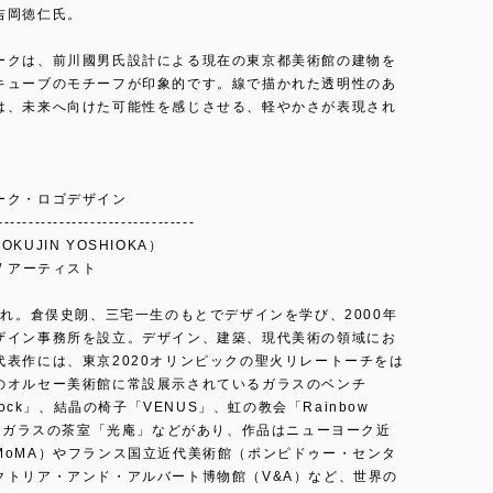
吉岡徳仁氏。
ークは、前川國男氏設計による現在の東京都美術館の建物を
キューブのモチーフが印象的です。線で描かれた透明性のあ
は、未来へ向けた可能性を感じさせる、軽やかさが表現され
ーク・ロゴデザイン
--------------------------------
KUJIN YOSHIOKA）
/ アーティスト
まれ。倉俣史朗、三宅一生のもとでデザインを学び、2000年
ザイン事務所を設立。デザイン、建築、現代美術の領域にお
代表作には、東京2020オリンピックの聖火リレートーチをは
のオルセー美術館に常設展示されているガラスのベンチ
Block」、結晶の椅子「VENUS」、虹の教会「Rainbow
h」、ガラスの茶室「光庵」などがあり、作品はニューヨーク近
MoMA）やフランス国立近代美術館（ポンピドゥー・センタ
クトリア・アンド・アルバート博物館（V&A）など、世界の