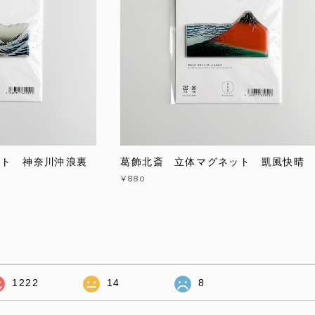
ット 神奈川沖浪裏
葛飾北斎 立体マグネット 凱風快晴
¥880
1222
14
8