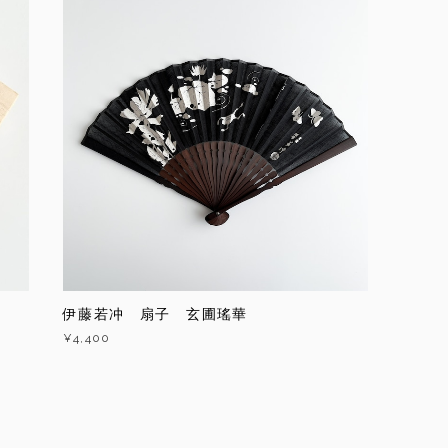
伊藤若冲 扇子 玄圃瑤華
¥4,400