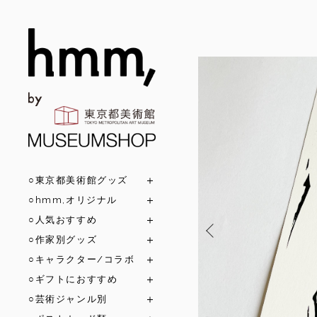
○東京都美術館グッズ
○hmm,オリジナル
○人気おすすめ
○作家別グッズ
○キャラクター/コラボ
○ギフトにおすすめ
○芸術ジャンル別