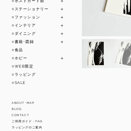
○ポストカード類
○ステーショナリー
○ファッション
○インテリア
○ダイニング
○書籍･図録
○食品
○ホビー
○WEB限定
○ラッピング
○SALE
ABOUT･MAP
BLOG
CONTACT
ご利用ガイド・FAQ
ラッピングのご案内