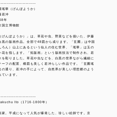
-------------------------
圃瑤華（げんぽようか）
藤若冲
68年
京国立博物館
（げんぽようか）」は、草花や虫、野菜などを描いた、伊藤
白黒の版画作品。全部で48図から成ります。「玄圃」は中国
んろん）山上にあるという仙人の住む世界、「瑤華」は玉の
い花を指します。「拓版画」という版画技法で制作され、若
木を彫りました。草花や虫などを、白黒の世界ながら繊細に
チーフの配置、構図も美しく若冲らしい作品です。「玄圃瑤
名の通り、若冲の手によって、自然界が美しい理想郷のよう
れています。
-------------------------
kuchu Ito（1716-1800年）
画家。平成になって人気が爆発した、珍しい絵師です。京