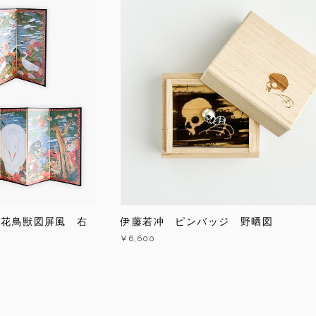
樹花鳥獣図屏風 右
伊藤若冲 ピンバッジ 野晒図
¥6,600