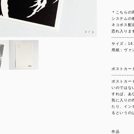
＊こちらの
システムの
ネコポス配
恐れ入りま
2
/
3
-------------
サイズ：14.
用紙：ヴァ
ポストカー
-------------
ポストカー
いのではな
すれば、あ
気に入りの
たり、イン
るというの
作品