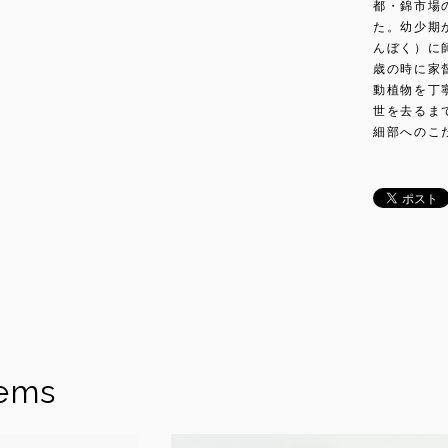
都・錦市場
た。幼少期
んぼく）に
歳の時に家
動植物を丁
世を去るま
細部へのこ
tems