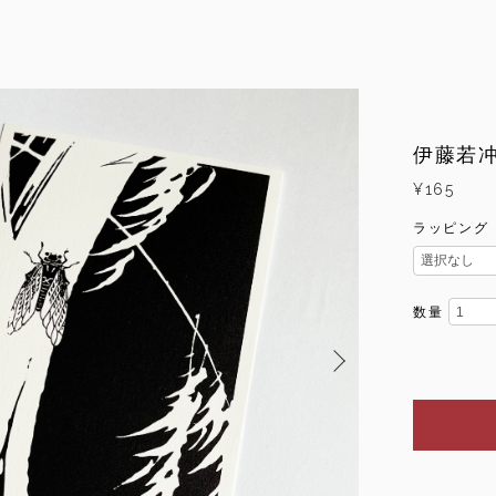
伊藤若
¥165
ラッピング
数量