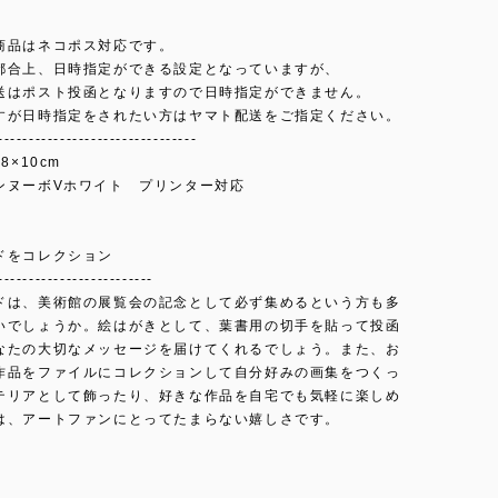
商品はネコポス対応です。
都合上、日時指定ができる設定となっていますが、
送はポスト投函となりますので日時指定ができません。
すが日時指定をされたい方はヤマト配送をご指定ください。
--------------------------------
8×10cm
ンヌーボVホワイト プリンター対応
ドをコレクション
-------------------------
ドは、美術館の展覧会の記念として必ず集めるという方も多
いでしょうか。絵はがきとして、葉書用の切手を貼って投函
なたの大切なメッセージを届けてくれるでしょう。また、お
作品をファイルにコレクションして自分好みの画集をつくっ
テリアとして飾ったり、好きな作品を自宅でも気軽に楽しめ
は、アートファンにとってたまらない嬉しさです。