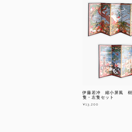
伊藤若冲 縮小屏風 
隻・左隻セット
¥13,200