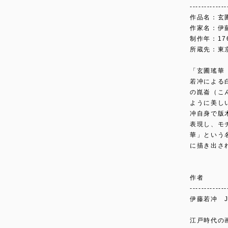
-------------
作品名：玄
作家名：伊
制作年：17
所蔵先：東
「玄圃瑤華
若冲による
の崑崙（こ
ように美し
冲自身で版
表現し、モ
華」という
に描き出さ
作者
-------------
伊藤若冲 Ja
江戸時代の