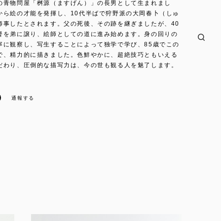
の青物問屋「桝源（ますげん）」の長男として生まれまし
から絵の才能を発揮し、10代半ばで狩野派の大岡春卜（しゅ
師事したとされます。父の死後、その跡を継ぎましたが、40
督を弟に譲り、絵師としての道に進み始めます。身の回りの
寧に観察し、写生することによって独学で学び、85歳でこの
で、精力的に描きました。色鮮やかに、超絶技巧ともいえる
だわり、圧倒的な描写力は、今の世も観る人を魅了します。
通報する