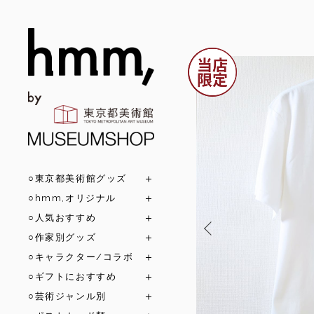
○東京都美術館グッズ
○hmm,オリジナル
○人気おすすめ
○作家別グッズ
○キャラクター/コラボ
○ギフトにおすすめ
○芸術ジャンル別