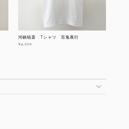
河鍋暁斎 Tシャツ 百鬼夜行
¥4,200