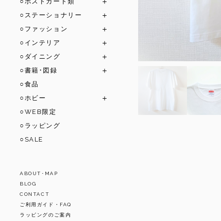
○ポストカード類
○ステーショナリー
○ファッション
○インテリア
○ダイニング
○書籍･図録
○食品
○ホビー
○WEB限定
○ラッピング
○SALE
ABOUT･MAP
BLOG
CONTACT
ご利用ガイド・FAQ
ラッピングのご案内