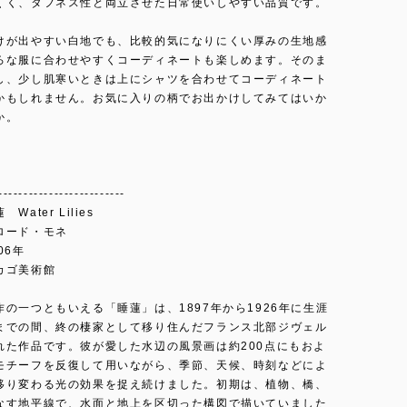
くく、タフネス性と両立させた日常使いしやすい品質です。
けが出やすい白地でも、比較的気になりにくい厚みの生地感
ろな服に合わせやすくコーディネートも楽しめます。そのま
し、少し肌寒いときは上にシャツを合わせてコーディネート
かもしれません。お気に入りの柄でお出かけしてみてはいか
か。
-------------------------
Water Lilies
ロード・モネ
06年
カゴ美術館
の一つともいえる「睡蓮」は、1897年から1926年に生涯
までの間、終の棲家として移り住んだフランス北部ジヴェル
れた作品です。彼が愛した水辺の風景画は約200点にもおよ
モチーフを反復して用いながら、季節、天候、時刻などによ
移り変わる光の効果を捉え続けました。初期は、植物、橋、
なす地平線で、水面と地上を区切った構図で描いていました