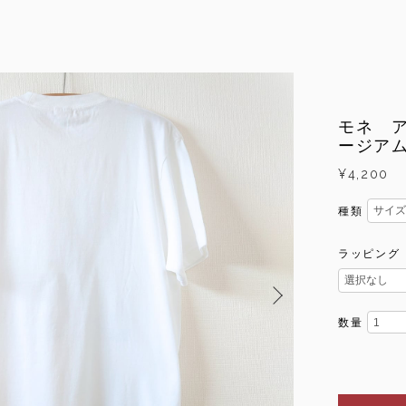
モネ 
ージア
¥4,200
種類
ラッピング
数量