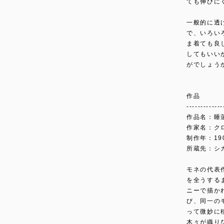
ても伸びに
一般的に透
で、いろい
ま着ても良
してもいい
がでしょう
作品
-------------
作品名：睡蓮 
作家名：ク
制作年：19
所蔵先：シ
モネの代表作
を全うする
ニーで描か
び、同一の
って微妙に
木々が織り