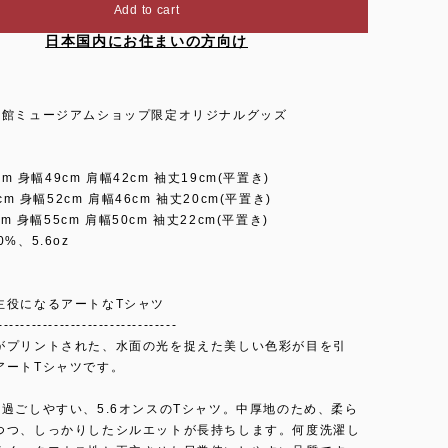
Add to cart
日本国内にお住まいの方向け
術館ミュージアムショップ限定オリジナルグッズ
5cm 身幅49cm 肩幅42cm 袖丈19cm(平置き)
9cm 身幅52cm 肩幅46cm 袖丈20cm(平置き)
3cm 身幅55cm 肩幅50cm 袖丈22cm(平置き)
%、5.6oz
主役になるアートなTシャツ
--------------------------------
がプリントされた、水面の光を捉えた美しい色彩が目を引
アートTシャツです。
に過ごしやすい、5.6オンスのTシャツ。中厚地のため、柔ら
つつ、しっかりしたシルエットが長持ちします。何度洗濯し