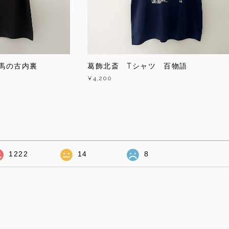
馬の古内裏
葛飾北斎 Tシャツ 百物語
¥4,200
1222
14
8