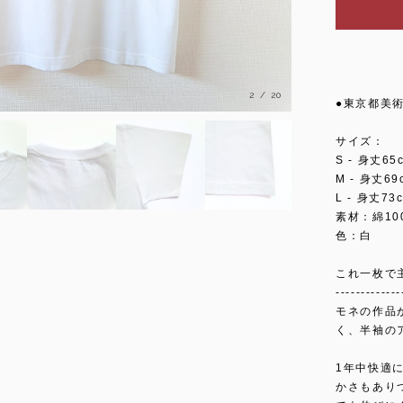
3
/
20
●東京都美
サイズ：
S - 身丈6
M - 身丈6
L - 身丈7
素材：綿100
色：白
これ一枚で
-------------
モネの作品
く、半袖の
1年中快適
かさもあり