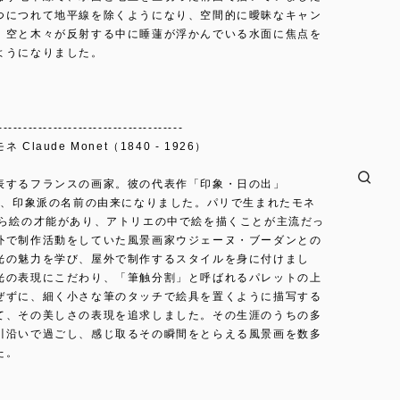
つにつれて地平線を除くようになり、空間的に曖昧なキャン
、空と木々が反射する中に睡蓮が浮かんでいる水面に焦点を
ようになりました。
-------------------------------------
Claude Monet（1840 - 1926）
表するフランスの画家。彼の代表作「印象・日の出」
）は、印象派の名前の由来になりました。パリで生まれたモネ
から絵の才能があり、アトリエの中で絵を描くことが主流だっ
外で制作活動をしていた風景画家ウジェーヌ・ブーダンとの
光の魅力を学び、屋外で制作するスタイルを身に付けまし
光の表現にこだわり、「筆触分割」と呼ばれるパレットの上
ぜずに、細く小さな筆のタッチで絵具を置くように描写する
て、その美しさの表現を追求しました。その生涯のうちの多
川沿いで過ごし、感じ取るその瞬間をとらえる風景画を数多
た。