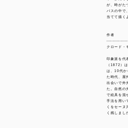
が、時がた
バスの中で
当てて描く
作者
-------------
クロード・モネ 
印象派を代
（1872
は、10代
た時代、屋
出会いで外
た。自然の
で絵具を混
手法を用い
くをセーヌ
く残しまし