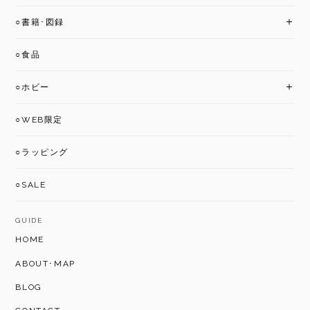
○書籍･図録
○食品
○ホビー
○WEB限定
○ラッピング
○SALE
GUIDE
HOME
ABOUT･MAP
BLOG