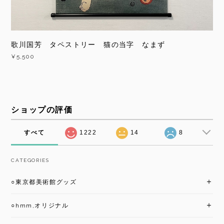
歌川国芳 タペストリー 猫の当字 なまず
¥5,500
ショップの評価
すべて
1222
14
8
CATEGORIES
○東京都美術館グッズ
○hmm,オリジナル