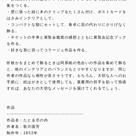
集をつくる。
・壁に張った紐に木のクリップをたくさん付け、ポストカードを
はさみインテリアとして。
・コンパクトな額にセットして、食卓に花の代わりにさりげなく
飾る。
・チケットの半券と展覧会鑑賞の感想とともに展覧会記念ブック
を作る。
・好きな形に切ってコラージュ作品を作る。
何枚かをまとめて飾るときは同系統の色合いの作品を集めて飾る
と、他のインテリアとのバランスもとりやすくなりますが、同じ
作者の作品なら相性が良さそうです。もちろん、大切な人へのお
手紙に、絵はがきとして使用しても。葉書用の切手を貼って投函
すれば、あなたの大切なメッセージを届けてくれるでしょう。
作品
---------------------------------------------
作品名：たとゑ尽の内
作者名：歌川国芳
制作年：1852年