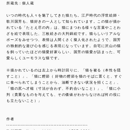
所蔵先：個人蔵
いつの時代も人々を魅了してきた猫たち。江戸時代の浮世絵師・
歌川国芳も、猫好きの一人として知られています。この猫が描か
れている「たとえ尽の内」は、猫にまつわる様々な言葉やことわ
ざを絵で表現した、三枚続きの大判錦絵です。猫らしいリアルな
ポーズをみせつつ、表情は人間くさく擬人化されたようで、国芳
の独創的な遊び心を感じる表現になっています。自宅に沢山の猫
を飼っていたほどの猫愛好家らしい、国芳の猫愛が詰まった、可
愛らしくユーモラスな猫です。
※描かれているのは左上から時計回りに、「猫を被る（本性を隠
すこと）」、「猫に鰹節（ 好物の鰹節を猫のそばに置くと、すぐ
に食べられてしまうことから、油断できない状況を招くこと」、
「猫の尻へ才槌（寸法が合わず、不釣合いなこと）」、「猫に小
判（貴重なものを与えても、その価値がわからなければ何の役に
も立たないこと）」
作者
--------------------------------------------------