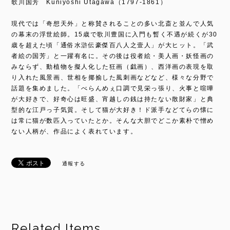
歌川国芳 Kuniyoshi Utagawa（1797-1861）
現代では「奇想天外」と称賛されることの多い北斎と並んで人気
の幕末の浮世絵師。15歳で歌川豊国に入門も暫く不遇が続くが30
歳を超えた頃「通俗水滸伝豪傑百八人之壹人」が大ヒット。「武
者絵の国芳」と一躍有名に。その後は役者絵・美人画・妖怪画の
みならず、動植物を擬人化した狂画（戯画）、西洋画の表現を取
り入れた風景画、世相を揶揄した風刺画などなど、様々な分野で
話題を集めました。「べらんめぇ口調で見栄っ張り、火事と喧嘩
が大好きで、好奇心は旺盛、宵越しの銭は持たない散財家」と典
型的な江戸っ子気質。そして猫が大好き！ド派手などてらの懐に
は常に猫が数匹入っていたとか。そんな大胆でどこか素朴で憎め
ない人柄が、作品によく表れています。
通報する
Related Items