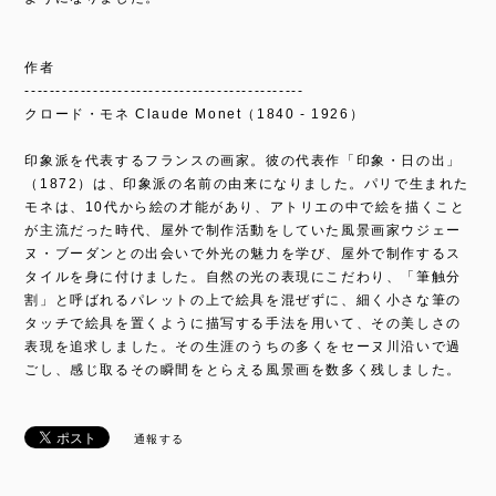
作者
---------------------------------------------
クロード・モネ Claude Monet（1840 - 1926）
印象派を代表するフランスの画家。彼の代表作「印象・日の出」
（1872）は、印象派の名前の由来になりました。パリで生まれた
モネは、10代から絵の才能があり、アトリエの中で絵を描くこと
が主流だった時代、屋外で制作活動をしていた風景画家ウジェー
ヌ・ブーダンとの出会いで外光の魅力を学び、屋外で制作するス
タイルを身に付けました。自然の光の表現にこだわり、「筆触分
割」と呼ばれるパレットの上で絵具を混ぜずに、細く小さな筆の
タッチで絵具を置くように描写する手法を用いて、その美しさの
表現を追求しました。その生涯のうちの多くをセーヌ川沿いで過
ごし、感じ取るその瞬間をとらえる風景画を数多く残しました。
通報する