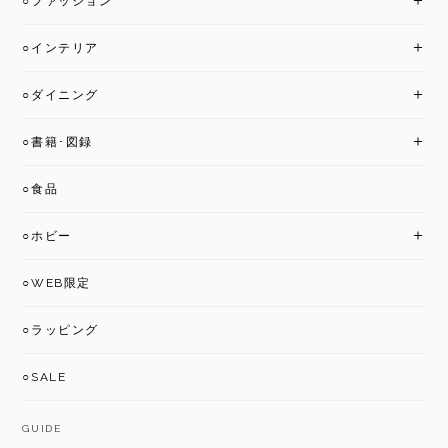
○ファッション
○インテリア
○ダイニング
○書籍･図録
○食品
○ホビー
○WEB限定
○ラッピング
○SALE
GUIDE