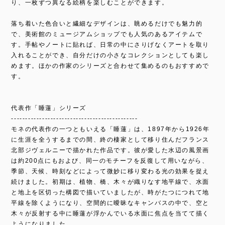
り、一枚ずつ異なる絵柄を楽しむことができます。
落ち着いた色合いと繊細なデザインは、眺めるだけでも魅力的
で、美術館のミュージアムショップでも人気のあるアイテムで
す。手帖やノートに貼れば、日常の中にさりげなくアートを取り
入れることができ、自分だけの小さなコレクションとしても楽し
めます。ほかの作家のシリーズと合わせて集めるのもおすすめで
す。
代表作「睡蓮」シリーズ
---------------------------------------------
モネの代表作の一つともいえる「睡蓮」は、1897年から1926年
に生涯を全うするまでの間、終の棲家として移り住んだフランス
北部ジヴェルニーで描かれた作品です。彼が愛した水辺の風景画
は約200点にもおよび、同一のモチーフを反復して用いながら、
季節、天候、時刻などによって微妙に移り変わる光の効果を捉え
続けました。初期は、植物、橋、木々が織りなす地平線で、水面
と地上を区切った構図で描いていましたが、時がたつにつれて地
平線を除くようになり、空間的に曖昧なキャンバスの中で、空と
木々が反射する中に睡蓮が浮かんでいる水面に焦点を当てて描く
ようになりました。