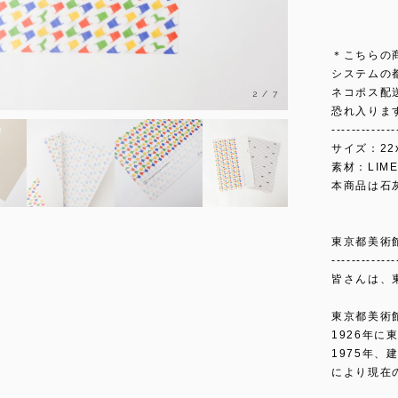
＊こちらの
システムの
ネコポス配
2
/
7
恐れ入りま
-------------
サイズ：22x
素材：LIME
本商品は石
東京都美術
-------------
皆さんは、
東京都美術
1926年
1975年
により現在