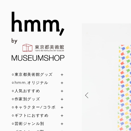
○東京都美術館グッズ
○hmm,オリジナル
○人気おすすめ
○作家別グッズ
○キャラクター/コラボ
○ギフトにおすすめ
○芸術ジャンル別