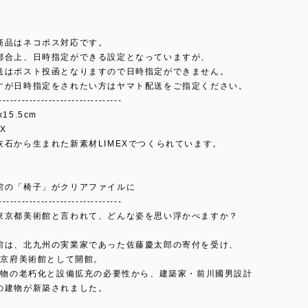
商品はネコポス対応です。
都合上、日時指定ができる設定となっていますが、
送はポスト投函となりますので日時指定ができません。
すが日時指定をされたい方はヤマト配送をご指定ください。
--------------------------------
15.5cm
X
灰石から生まれた新素材LIMEXでつくられています。
館の「椅子」がクリアファイルに
--------------------------------
東京都美術館と言われて、どんな姿を思い浮かべますか？
館は、北九州の実業家であった佐藤慶太郎の寄付を受け、
に東京府美術館として開館。
、建物の老朽化と設備拡充の必要性から、建築家・前川國男設計
の建物が新築されました。