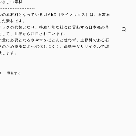
やさしい素材
---------------------
ルの原材料となっているLIMEX（ライメックス）は、石灰石
した素材です。
チックの代替となり、持続可能な社会に貢献する日本発の革
として、世界から注目されています。
大量に必要となる水や木をほとんど使わず、主原料である石
物のため樹脂に比べ劣化しにくく、高効率なリサイクルで環
献します。
通報する