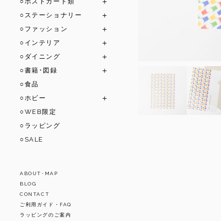
○ポストカード類
○ステーショナリー
○ファッション
○インテリア
○ダイニング
○書籍･図録
○食品
○ホビー
○WEB限定
○ラッピング
○SALE
ABOUT･MAP
BLOG
CONTACT
ご利用ガイド・FAQ
ラッピングのご案内