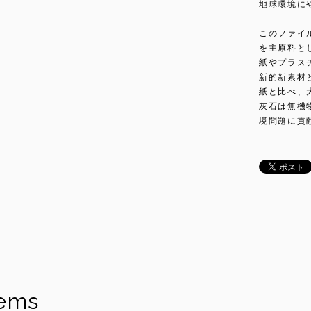
地球環境に
-------------
このファイ
を主原料と
紙やプラス
新的新素材
紙と比べ、
灰石は無機
境問題に貢
tems