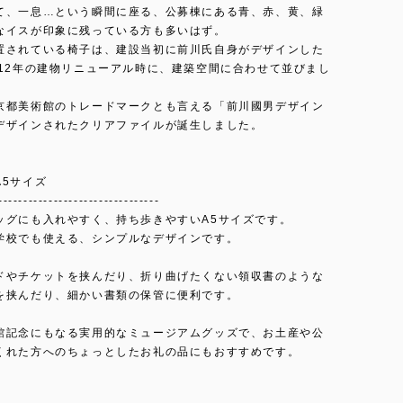
て、一息…という瞬間に座る、公募棟にある青、赤、黄、緑
なイスが印象に残っている方も多いはず。
置されている椅子は、建設当初に前川氏自身がデザインした
012年の建物リニューアル時に、建築空間に合わせて並びまし
京都美術館のトレードマークとも言える「前川國男デザイン
デザインされたクリアファイルが誕生しました。
A5サイズ
--------------------------------
ッグにも入れやすく、持ち歩きやすいA5サイズです。
学校でも使える、シンプルなデザインです。
ドやチケットを挟んだり、折り曲げたくない領収書のような
を挟んだり、細かい書類の保管に便利です。
館記念にもなる実用的なミュージアムグッズで、お土産や公
くれた方へのちょっとしたお礼の品にもおすすめです。