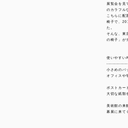
展覧会を見
のカラフル
こちらに配
椅子で、2
た。
そんな、東
の椅子」が
使いやすい
-------------
小さめのバ
オフィスや
ポストカー
大切な紙類
美術館の来
募展に来て