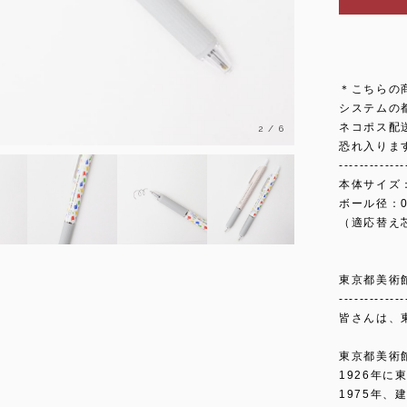
＊こちらの
システムの
ネコポス配
2
/
6
恐れ入りま
-------------
本体サイズ：
ボール径：0
（適応替え
東京都美術
-------------
皆さんは、
東京都美術
1926年
1975年