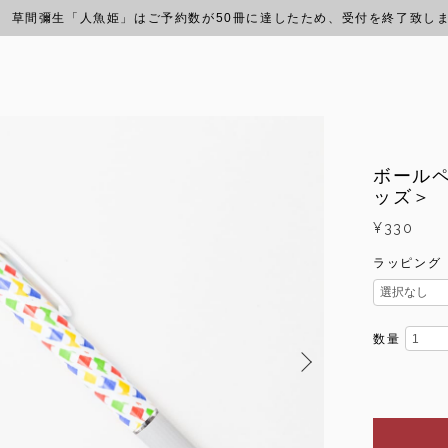
草間彌生「人魚姫」はご予約数が50冊に達したため、受付を終了致し
ボール
ッズ＞
¥330
ラッピング
数量