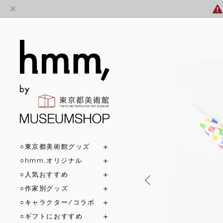
○東京都美術館グッズ
○hmm,オリジナル
○人気おすすめ
○作家別グッズ
○キャラクター/コラボ
○ギフトにおすすめ