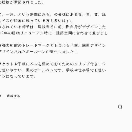
の建物が新築されました。
て、一息…という瞬間に座る、公募棟にある青、赤、黄、緑
なイスが印象に残っている方も多いはず。
置されている椅子は、建設当初に前川氏自身がデザインした
012年の建物リニューアル時に、建築空間に合わせて並びまし
京都美術館のトレードマークとも言える「前川國男デザイン
デザインされたボールペンが誕生しました！
ポケットや手帳にペンを留めておくためのクリップ付き、ワ
で使いやすい、黒のボールペンです。学校や仕事場でも使い
インになっています。
通報する