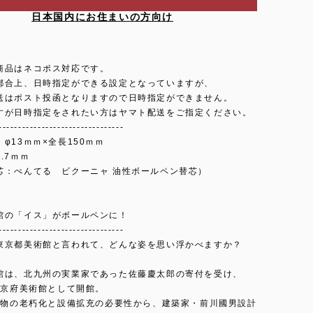
日本国内にお住まいの方向け
商品はネコポス対応です。
都合上、日時指定ができる設定となっていますが、
送はポスト投函となりますので日時指定ができません。
すが日時指定をされたい方はヤマト配送をご指定ください。
--------------------------------
φ13ｍｍ×全長150ｍｍ
.7ｍｍ
芯：ぺんてる ビクーニャ 油性ボールペン替芯）
館の「イス」がボールペンに！
--------------------------------
東京都美術館と言われて、どんな姿を思い浮かべますか？
館は、北九州の実業家であった佐藤慶太郎の寄付を受け、
に東京府美術館として開館。
、建物の老朽化と設備拡充の必要性から、建築家・前川國男設計