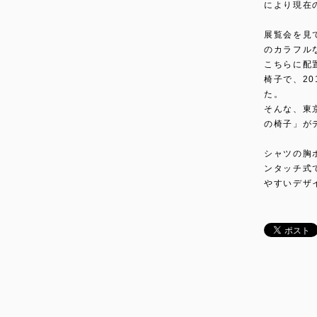
により現在
展覧会を見
のカラフル
こちらに配
椅子で、2
た。
そんな、東
の椅子」が
シャツの胸
ンタッチ式
やすいデザ