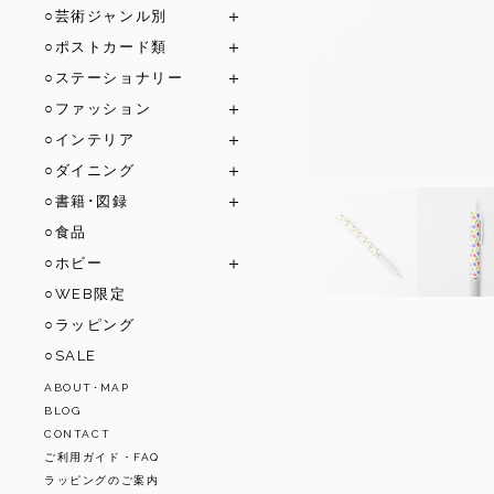
○芸術ジャンル別
○ポストカード類
○ステーショナリー
○ファッション
○インテリア
○ダイニング
○書籍･図録
○食品
○ホビー
○WEB限定
○ラッピング
○SALE
ABOUT･MAP
BLOG
CONTACT
ご利用ガイド・FAQ
ラッピングのご案内