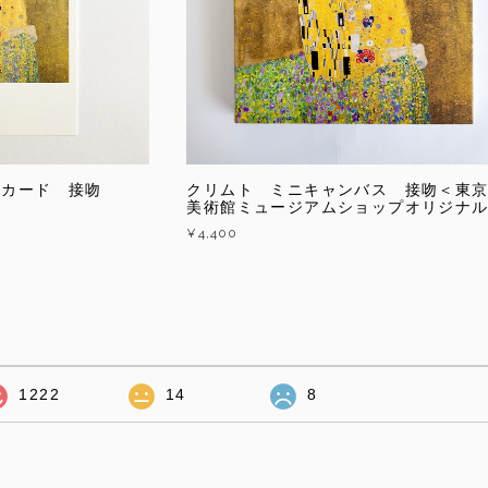
トカード 接吻
クリムト ミニキャンバス 接吻＜東
美術館ミュージアムショップオリジナ
¥4,400
1222
14
8