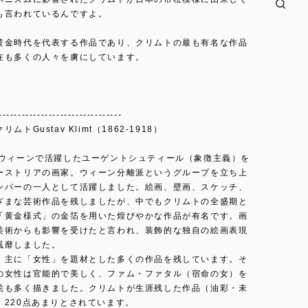
も言われているんですよ。
黄金時代を代表する作品であり、クリムトの最も有名な作品
在も多くの人々を虜にしています。
--------------------------------
ムトGustav Klimt（1862-1918）
、ウィーンで活躍したユーゲントシュティール（象徴主義）を
ーストリアの画家。ウィーン分離派というグループを立ち上
ンバーの一人として活躍しました。絵画、壁画、スケッチ、
ざまな芸術作品を残しましたが、中でもクリムトの全盛期と
「黄金様式」の金箔を用いた煌びやかな作品が有名です。画
美術からも影響を受けたと言われ、装飾的な独自の絵画表現
風靡しました。
、主に「女性」を題材とした多くの作品を残しています。そ
の女性は官能的で美しく、ファム・ファタル（宿命の女）を
絵も多く描きました。クリムトが生涯残した作品（油彩・未
、220点あまりとされています。