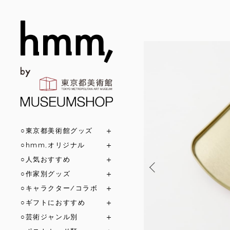
○東京都美術館グッズ
○hmm,オリジナル
○人気おすすめ
○作家別グッズ
○キャラクター/コラボ
○ギフトにおすすめ
○芸術ジャンル別