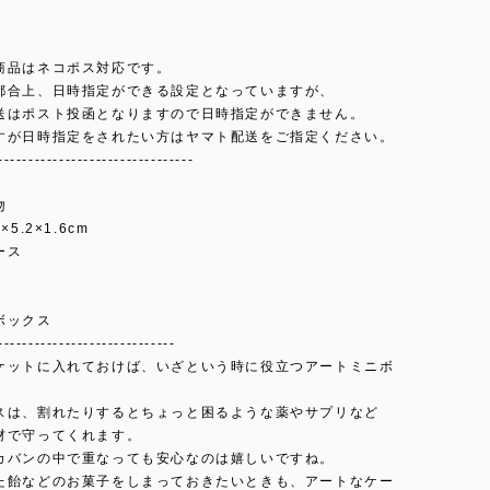
商品はネコポス対応です。
都合上、日時指定ができる設定となっていますが、
送はポスト投函となりますので日時指定ができません。
すが日時指定をされたい方はヤマト配送をご指定ください。
--------------------------------
吻
5.2×1.6cm
ース
ボックス
-----------------------------
ケットに入れておけば、いざという時に役立つアートミニボ
。
スは、割れたりするとちょっと困るような薬やサプリなど
材で守ってくれます。
カバンの中で重なっても安心なのは嬉しいですね。
た飴などのお菓子をしまっておきたいときも、アートなケー