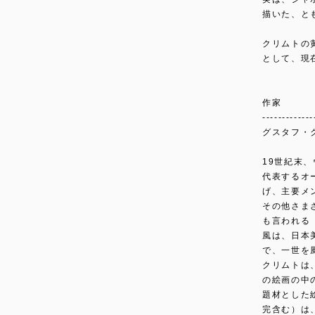
描いた、と
クリムトの
として、現
作家
-------------
グスタフ・クリ
19世紀末
代表するオ
げ、主要メ
その他さま
も言われる
風は、日本
で、一世を
クリムトは
の絵画の中
題材とした
完含む）は