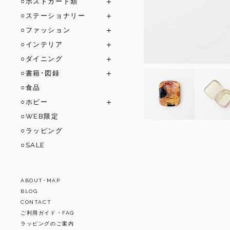
○ポストカード類
○ステーショナリー
○ファッション
○インテリア
○ダイニング
○書籍･図録
○食品
○ホビー
○WEB限定
○ラッピング
○SALE
ABOUT･MAP
BLOG
CONTACT
ご利用ガイド・FAQ
ラッピングのご案内