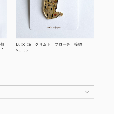
京都
Luccica クリムト ブローチ 接吻
ル＞
¥3,300