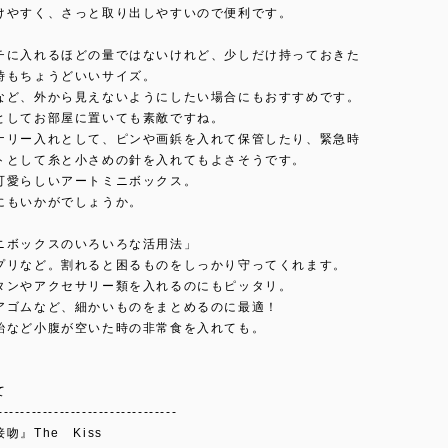
けやすく、さっと取り出しやすいので便利です。
チに入れるほどの量ではないけれど、少しだけ持っておきた
時もちょうどいいサイズ。
など、外から見えないようにしたい場合にもおすすめです。
としてお部屋に置いても素敵ですね。
ナリー入れとして、ピンや画鋲を入れて保管したり、緊急時
トとして糸と小さめの針を入れてもよさそうです。
可愛らしいアートミニボックス。
にもいかがでしょうか。
ニボックスのいろいろな活用法」
プリなど。割れると困るものをしっかり守ってくれます。
タンやアクセサリー類を入れるのにもピッタリ。
アゴムなど、細かいものをまとめるのに最適！
飴など小腹が空いた時の非常食を入れても。
て
--------------------------------
吻』The Kiss