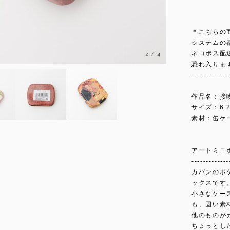
＊こちらの
システムの
ネコポス配
2
/
4
恐れ入りま
-------------
作品名：接
サイズ：6.2×
素材：缶ケ
アートミニ
-------------
カバンのポ
ックスです
小さなケー
も、固い素
他のものが
ちょっとし