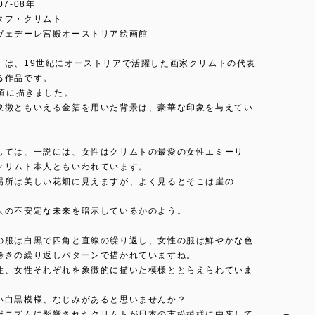
7-08年
タフ・クリムト
ヴェデーレ宮殿オーストリア絵画館
」は、19世紀にオーストリアで活躍した画家クリムトの代表
る作品です。
の頃に描きました。
象徴ともいえる金箔を用いた背景は、豪華な印象を与えてい
しては、一説には、女性はクリムトの最愛の女性エミーリ
クリムト本人ともいわれています。
場所は美しい花畑に見えますが、よく見るとそこは崖の
人の不安定な未来を暗示しているかのよう。
の服は白黒で四角と直線の繰り返し、女性の服は鮮やかな色
巻きの繰り返しパターンで描かれていますね。
性、女性それぞれを象徴的に描いた模様ととらえられていま
い白黒模様、なじみがあると思いませんか？
ポニズムに影響されたクリムトが日本の市松模様に由来して