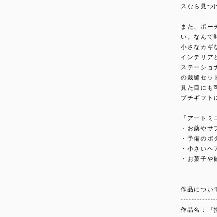
スなら見つ
また、ポー
い。なんて
小さなカギ
インテリア
ステーショ
の裁縫セッ
見た目にも
プチギフト
「アートミ
・お薬やサ
・予備のボ
・小さいヘ
・お菓子や
作品につい
-------------
作品名：『接