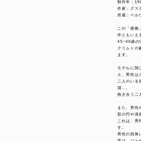
制作年：190
作家：グス
所蔵：ベル
この「接吻
作ともいえ
45~46歳
クリムトの
ます。
モデルに関
エ、男性は
二人のいる
淵…。
抱き合う二
また、男性
彩の円や渦
これは、男
す。
男性の四角
実は、ジャ