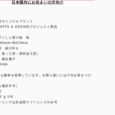
日本国内にお住まいの方向け
館オリジナルブランド
RAFTS ＆ DESIGNプロジェクト商品
尽くしと鮫小紋 鼠
30mm×W330mm
 絹100％
 篤（工房：富田染工芸）
：南出優子
APAN
トな素材を使用しています。お取り扱いには十分お気をつけ
（選択不可）
可
0°まで可
ーニングは石油系クリーニングのみ可