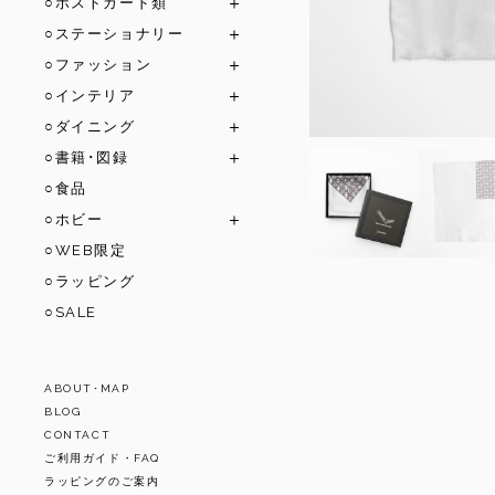
○ポストカード類
○ステーショナリー
○ファッション
○インテリア
○ダイニング
○書籍･図録
○食品
○ホビー
○WEB限定
○ラッピング
○SALE
ABOUT･MAP
BLOG
CONTACT
ご利用ガイド・FAQ
ラッピングのご案内