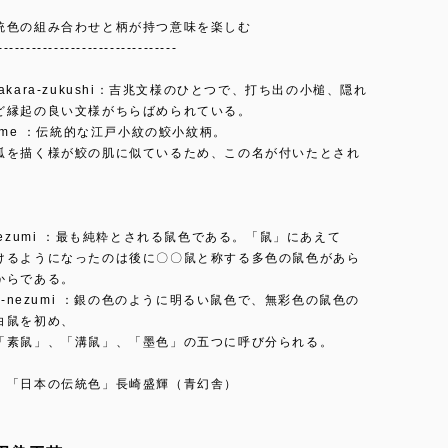
統色の組み合わせと柄が持つ意味を楽しむ
--------------------------------
akara-zukushi：吉兆文様のひとつで、打ち出の小槌、隠れ
ど縁起の良い文様がちらばめられている。
zame ：伝統的な江戸小紋の鮫小紋柄。
弧を描く様が鮫の肌に似ているため、この名が付いたとされ
nezumi ：最も純粋とされる鼠色である。「鼠」にあえて
けるようになったのは後に〇〇鼠と称する多色の鼠色があら
からである。
ro-nezumi ：銀の色のように明るい鼠色で、無彩色の鼠色の
白鼠を初め、
「素鼠」、「溝鼠」、「墨色」の五つに呼び分られる。
：「日本の伝統色」長崎盛輝（青幻舎）