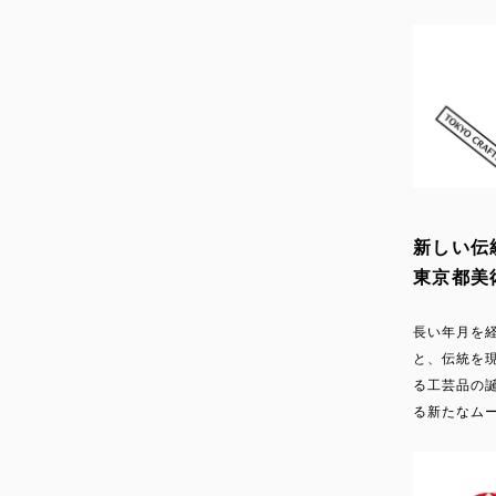
新しい伝
東京都美
長い年月を
と、伝統を
る工芸品の
る新たなム