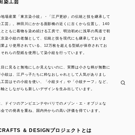
田染工芸
の地場産業「東京染小紋」・「江戸更紗」の伝統と技を継承して
染工芸」。神田川にかかる面影橋の近くに古くから位置し、140
史とともに着物を染め続ける工房で、明治初めに浅草の馬道で初
東京染小紋の老舗として、伝統と技を現代にも継承しておりま
創業より使用されている、12万枚を超える型紙が保存されてお
もそれらの型紙を使用して染小紋を行っています。
遠目に見ると無地にしか見えないのに、実際は小さな柄が無数に
戸小紋は、江戸っ子たちに粋なおしゃれとして人気がありまし
色工芸はその小紋を使い、「小紋タイ」や「小紋チーフ」など、
基軸としながらも新しいデザインを生み出しています。
は、ドイツのアンビエンテやパリでのメゾン・エ・オブジェな
示会での発表を重ね、国内外からの高い評価を得ています。
 CRAFTS ＆ DESIGNプロジェクトとは