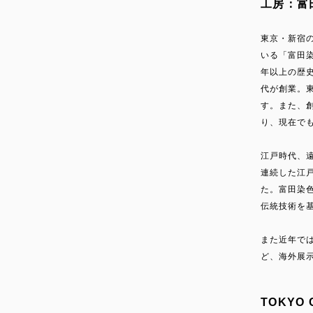
工房：富
東京・新宿
いる「富田
年以上の歴
代が創業。
す。また、
り、現在で
江戸時代、
連続した江
た。富田染
伝統技術を
また近年で
ど、海外展
TOKYO