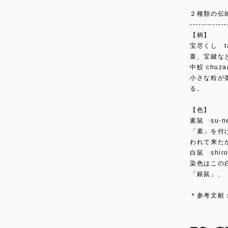
２種類の伝
-------------
【柄】
宝尽くし t
蓑、宝鍵な
中鮫 chu
小さな粒が
る。
【色】
素鼠 su-
「素」を付
われて来た
白鼠 shi
染色はこの
「銀鼠」、
＊参考文献