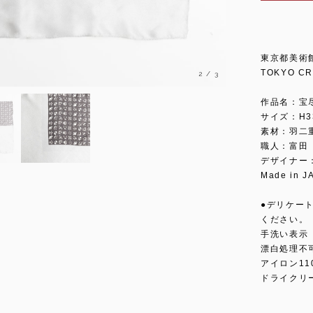
東京都美術
TOKYO C
3
/
3
作品名：宝
サイズ：H3
素材：羽二重
職人：富田
デザイナー
Made in J
●デリケー
ください。
手洗い表示
漂白処理不
アイロン11
ドライクリ