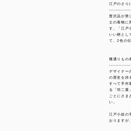
江戸のさり
-------------
贅沢品が禁
士の着物に
す。「江戸
いい柄とし
て、2色の
幾通りもの
-------------
デザイナー
の歴史を誇
すべて手作
る「羽二重
ごとにさま
い。
江戸小紋の
おりますが