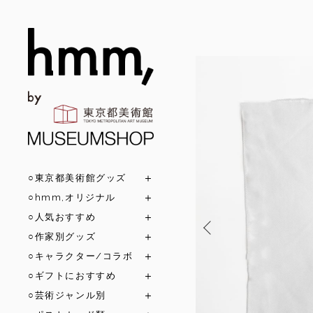
○東京都美術館グッズ
○hmm,オリジナル
○人気おすすめ
○作家別グッズ
○キャラクター/コラボ
○ギフトにおすすめ
○芸術ジャンル別