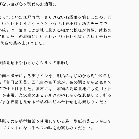
げない遊び心を現代のお洒落に
--------------------------------
じられていた江戸時代、さりげないお洒落を愉しむため、武
用いられるようになったという「江戸小紋」柄のチーフで
小紋」は、遠目には無地に見える細かな模様が特徴。縁起の
て町人たちの着物に用いられた「いわれ小紋」の柄を合わせ
伝統色で染め上げました。
表情見せるやわらかなシルクの肌触り
--------------------------------
の南出優子によるデザインを、明治のはじめから約140年も
る「富田染工芸」五代目の富田篤が、色の調合から染色まで
業で仕上げました。素材には、着物の高級裏地にも使用され
」を使用。光沢感のあるシルクのやわらかな肌触りと、折る
ざまな表情を見せる伝統柄の組み合わせをお楽しみくださ
手彫りの伊勢型和紙を使用している為、型紙の染ムラが出て
、プリントにない手作りの味をお楽しみください。