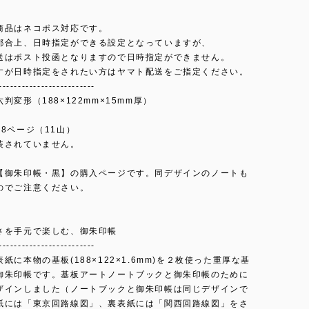
商品はネコポス対応です。
都合上、日時指定ができる設定となっていますが、
送はポスト投函となりますので日時指定ができません。
すが日時指定をされたい方はヤマト配送をご指定ください。
-------------------------
判変形（188×122mm×15mm厚）
g
48ページ（11山）
装されていません。
【御朱印帳・黒】の購入ページです。同デザインのノートも
のでご注意ください。
さを手元で楽しむ、御朱印帳
-------------------------
紙に本物の基板(188×122×1.6mm)を２枚使った重厚な基
御朱印帳です。基板アートノートブックと御朱印帳のために
ザインしました（ノートブックと御朱印帳は同じデザインで
紙には「東京回路線図」、裏表紙には「関西回路線図」をさ