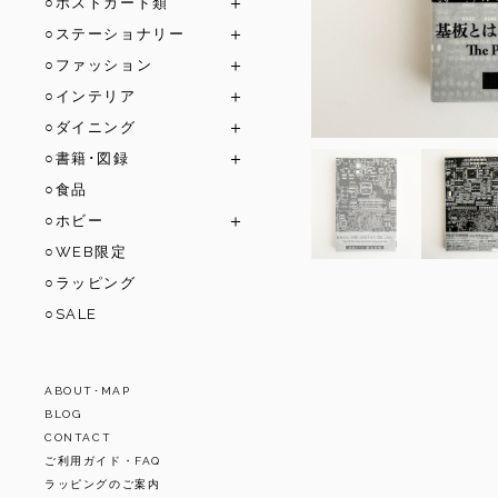
○ポストカード類
○ステーショナリー
○ファッション
○インテリア
○ダイニング
○書籍･図録
○食品
○ホビー
○WEB限定
○ラッピング
○SALE
ABOUT･MAP
BLOG
CONTACT
ご利用ガイド・FAQ
ラッピングのご案内