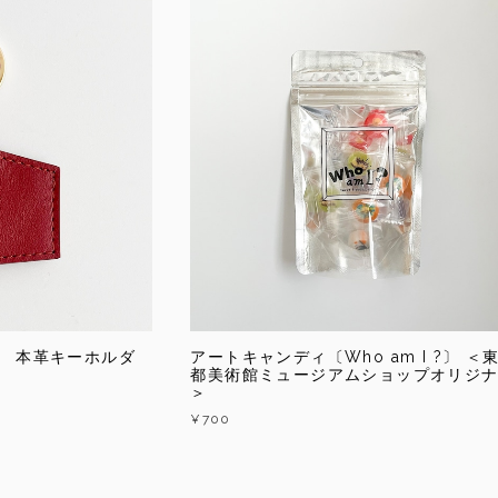
ズ 本革キーホルダ
アートキャンディ〔Who am I ?〕 ＜
都美術館ミュージアムショップオリジ
＞
¥700