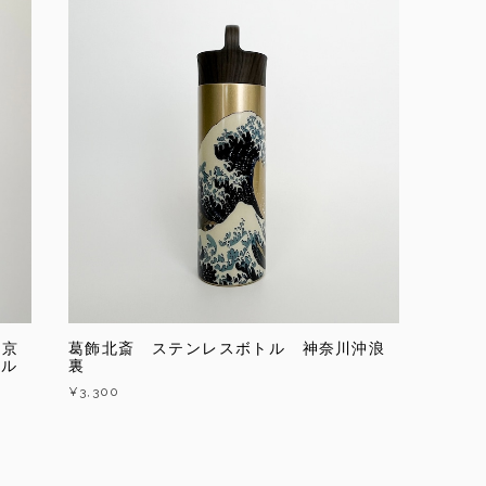
東京
葛飾北斎 ステンレスボトル 神奈川沖浪
ナル
裏
¥3,300