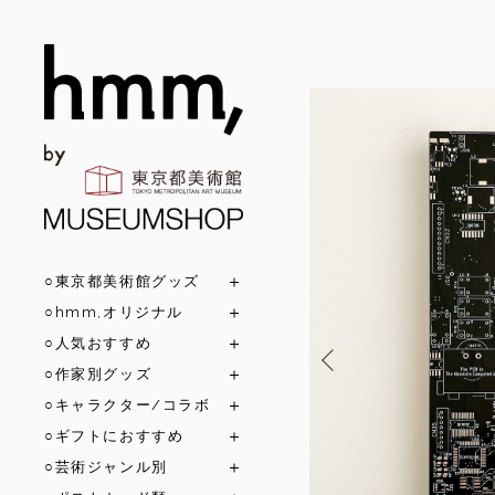
○東京都美術館グッズ
○hmm,オリジナル
○人気おすすめ
○作家別グッズ
○キャラクター/コラボ
○ギフトにおすすめ
○芸術ジャンル別