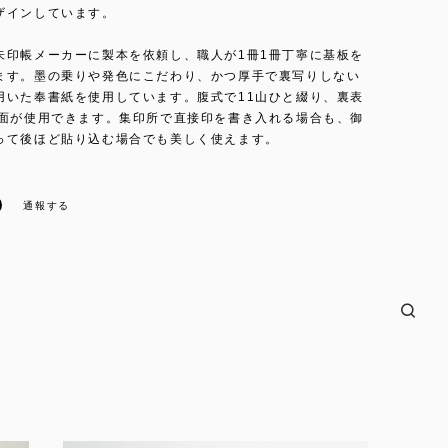
ザインしています。
朱印帳メーカーに製本を依頼し、職人が1冊1冊丁寧に基板を
ます。墨の乗りや発色にこだわり、かつ厚手で裏写りしない
用いた奉書紙を使用しています。腹式で11山ひと綴り、裏表
8面が使用できます。集印所で直接印を書き入れる場合も、御
って後ほど貼り込む場合でも美しく使えます。
通報する