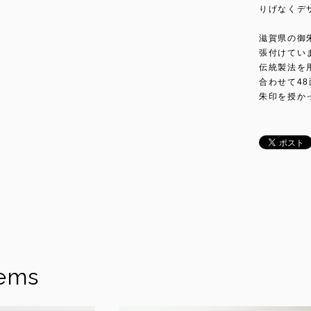
りげなくデ
滋賀県の御
張付けてい
伝統製法を
合わせて4
朱印を授か
tems