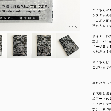
＊こちらの
システムの
ネコポス配
恐れ入りま
3
/
13
-------------
サイズ：四六
重さ：284
ページ数：
※部品は実
※こちらは
ございます
基板の美し
-------------
表表紙と裏表
板アートの
イチからデ
す）。表表