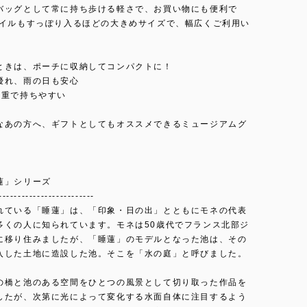
バッグとして常に持ち歩ける軽さで、お買い物にも便利で
ァイルもすっぽり入るほどの大きめサイズで、幅広くご利用い
。
ときは、ポーチに収納してコンパクトに！
優れ、雨の日も安心
2重で持ちやすい
なあの方へ、ギフトとしてもオススメできるミュージアムグ
蓮」シリーズ
-------------------------
れている「睡蓮」は、「印象・日の出」とともにモネの代表
多くの人に知られています。モネは50歳代でフランス北部ジ
に移り住みましたが、「睡蓮」のモデルとなった池は、その
入した土地に造設した池。そこを「水の庭」と呼びました。
の橋と池のある空間をひとつの風景として切り取った作品を
したが、次第に光によって変化する水面自体に注目するよう