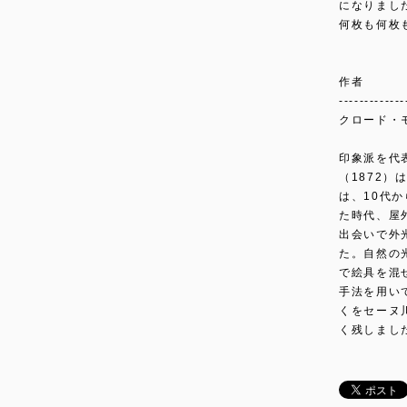
になりまし
何枚も何枚
作者
-------------
クロード・モネ 
印象派を代
（1872
は、10代
た時代、屋
出会いで外
た。自然の
で絵具を混
手法を用い
くをセーヌ
く残しまし