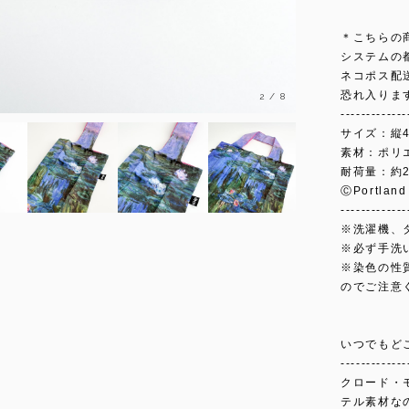
＊こちらの
システムの
ネコポス配
恐れ入りま
3
/
8
-------------
サイズ：縦4
素材：ポリ
耐荷量：約2
ⒸPortland
-------------
※洗濯機、
※必ず手洗
※染色の性
のでご注意
いつでもど
-------------
クロード・
テル素材な