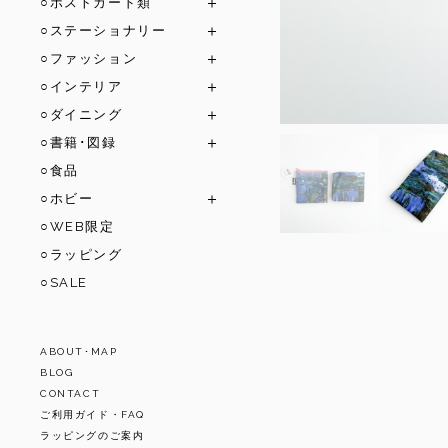
○ポストカード類
○ステーショナリー
○ファッション
○インテリア
○ダイニング
○書籍･図録
○食品
○ホビー
○WEB限定
○ラッピング
○SALE
ABOUT･MAP
BLOG
CONTACT
ご利用ガイド・FAQ
ラッピングのご案内