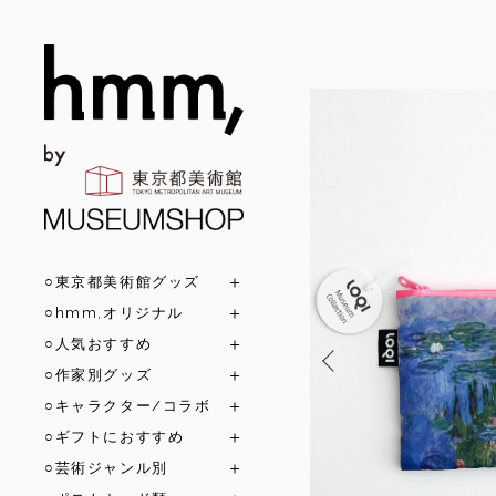
○東京都美術館グッズ
○hmm,オリジナル
○人気おすすめ
○作家別グッズ
○キャラクター/コラボ
○ギフトにおすすめ
○芸術ジャンル別