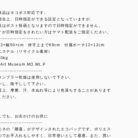
商品はネコポス対応です。
都合上、日時指定ができる設定となっていますが、
送はポスト投函となりますので日時指定ができません。
すが日時指定をされたい方はヤマト配送をご指定ください。
-------------------------
2×幅50×cm 持手上まで69cm 付属ポーチ12×12cm
エステル（リサイクル素材）
0kg
 Art Museum MO.WL.P
-------------------------
タンブラー乾燥は使用しないで下さい。
いし、陰干しして下さい。
質上、摩擦、汗、水ぬれ等により色落ちすることがあります
ください。
こでも、お出かけのお供に
-------------------------
モネの「睡蓮」がデザインされたエコバッグです。ポリエス
のでお手入れもしやすく、日常使いとして最適。また、買い