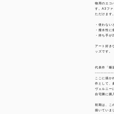
物用のエコ
す。A3フ
ただけます
・使わない
・撥水性に
・持ち手が
アート好き
ッズです。
代表作「睡
-------------
ここに描か
作として、
ヴェルニー
自宅隣に購
初期は、こ
描いていま