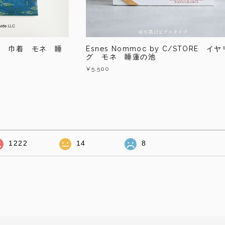
ー 巾着 モネ 睡
Esnes Nommoc by C/STORE イ
グ モネ 睡蓮の池
¥5,500
1222
14
8