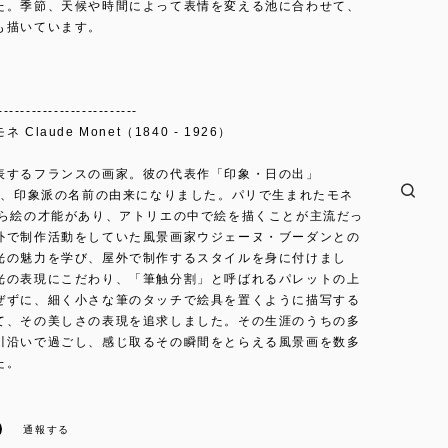
た。季節、天候や時間によって表情を変える池に合わせて、
も描いています。
-------------------------
Claude Monet（1840 - 1926）
表するフランスの画家。彼の代表作「印象・日の出」
）は、印象派の名前の由来になりました。パリで生まれたモネ
から絵の才能があり、アトリエの中で絵を描くことが主流だっ
外で制作活動をしていた風景画家ウジェーヌ・ブーダンとの
光の魅力を学び、屋外で制作するスタイルを身に付けまし
光の表現にこだわり、「筆触分割」と呼ばれるパレットの上
ぜずに、細く小さな筆のタッチで絵具を置くように描写する
て、その美しさの表現を追求しました。その生涯のうちの多
川沿いで過ごし、感じ取るその瞬間をとらえる風景画を数多
た。
通報する