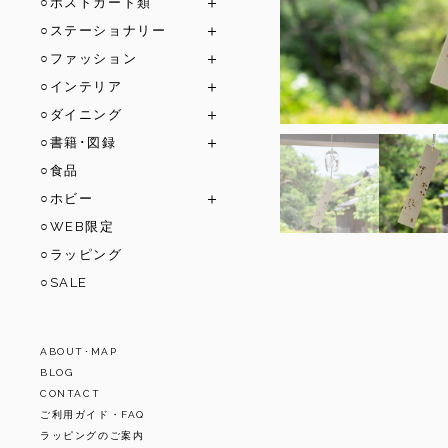
○ポストカード類
○ステーショナリー
○ファッション
○インテリア
○ダイニング
○書籍･図録
○食品
○ホビー
○WEB限定
○ラッピング
○SALE
ABOUT･MAP
BLOG
CONTACT
ご利用ガイド・FAQ
ラッピングのご案内