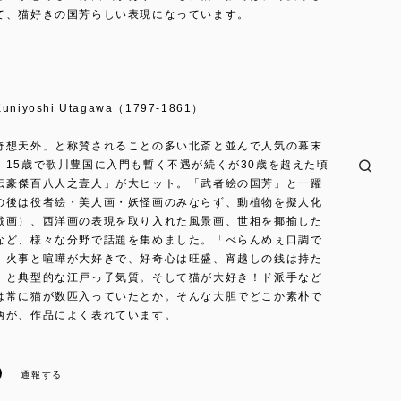
て、猫好きの国芳らしい表現になっています。
-------------------------
iyoshi Utagawa（1797-1861）
奇想天外」と称賛されることの多い北斎と並んで人気の幕末
。15歳で歌川豊国に入門も暫く不遇が続くが30歳を超えた頃
伝豪傑百八人之壹人」が大ヒット。「武者絵の国芳」と一躍
の後は役者絵・美人画・妖怪画のみならず、動植物を擬人化
戯画）、西洋画の表現を取り入れた風景画、世相を揶揄した
など、様々な分野で話題を集めました。「べらんめぇ口調で
、火事と喧嘩が大好きで、好奇心は旺盛、宵越しの銭は持た
」と典型的な江戸っ子気質。そして猫が大好き！ド派手など
は常に猫が数匹入っていたとか。そんな大胆でどこか素朴で
柄が、作品によく表れています。
通報する