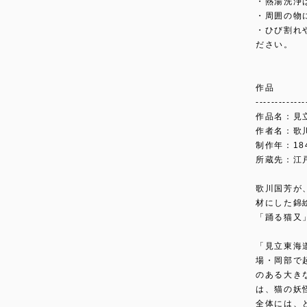
・熱湯洗浄
・周囲の物
・ひび割れ
ださい。
作品
-------------
作品名：見
作者名：歌
制作年：18
所蔵先：江
歌川国芳が
材にした錦
「踊る猫又
「見立東海
場・岡部で
のある大き
は、猫の妖
全体には、