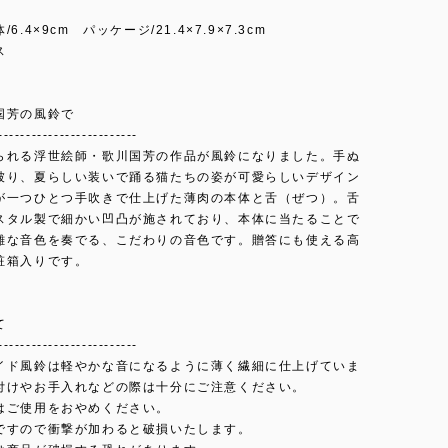
6.4×9cm パッケージ/21.4×7.9×7.3cm
ス
国芳の風鈴で
-------------------------
られる浮世絵師・歌川国芳の作品が風鈴になりました。手ぬ
被り、夏らしい装いで踊る猫たちの姿が可愛らしいデザイン
が一つひとつ手吹きで仕上げた薄肉の本体と舌（ぜつ）。舌
スタル製で細かい凹凸が施されており、本体に当たることで
雑な音色を奏でる、こだわりの音色です。贈答にも使える高
粧箱入りです。
て
-------------------------
イド風鈴は軽やかな音になるように薄く繊細に仕上げていま
付けやお手入れなどの際は十分にご注意ください。
はご使用をおやめください。
ですので衝撃が加わると破損いたします。