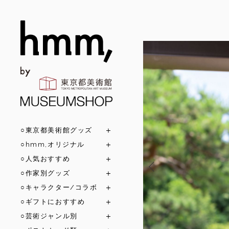
○東京都美術館グッズ
○hmm,オリジナル
○人気おすすめ
○作家別グッズ
○キャラクター/コラボ
○ギフトにおすすめ
○芸術ジャンル別