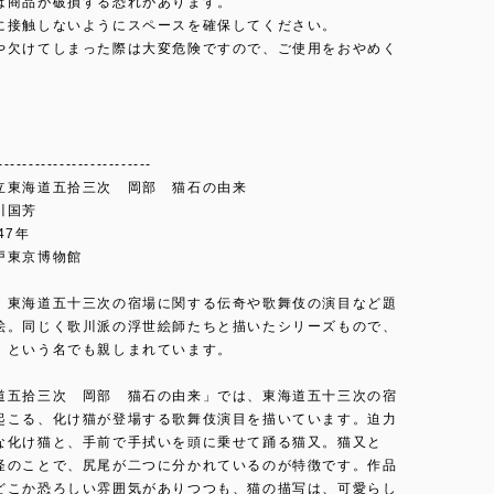
は商品が破損する恐れがあります。
に接触しないようにスペースを確保してください。
や欠けてしまった際は大変危険ですので、ご使用をおやめく
-------------------------
立東海道五拾三次 岡部 猫石の由来
川国芳
47年
戸東京博物館
、東海道五十三次の宿場に関する伝奇や歌舞伎の演目など題
絵。同じく歌川派の浮世絵師たちと描いたシリーズもので、
」という名でも親しまれています。
道五拾三次 岡部 猫石の由来」では、東海道五十三次の宿
起こる、化け猫が登場する歌舞伎演目を描いています。迫力
な化け猫と、手前で手拭いを頭に乗せて踊る猫又。猫又と
怪のことで、尻尾が二つに分かれているのが特徴です。作品
どこか恐ろしい雰囲気がありつつも、猫の描写は、可愛らし