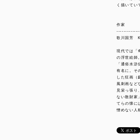
く描いてい
作家
-------------
歌川国芳 Kun
現代では「
の浮世絵師
「通俗水滸
有名に。そ
した狂画（
風刺画など
見栄っ張り
ない散財家
てらの懐に
憎めない人