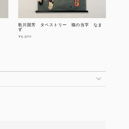
歌川国芳 タペストリー 猫の当字 なま
ず
¥5,500