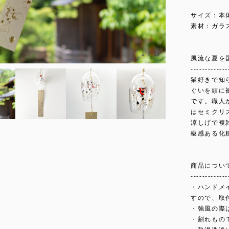
サイズ：本体/
素材：ガラ
3
/
20
風流な夏を
-------------
猫好きで知
ぐいを頭に
です。職人
はセミクリ
涼しげで複
級感ある化
商品につい
-------------
・ハンドメ
すので、取
・強風の際
・割れもの