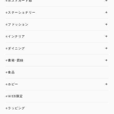
○ポストカード類
○ステーショナリー
○ファッション
○インテリア
○ダイニング
○書籍･図録
○食品
○ホビー
○WEB限定
○ラッピング