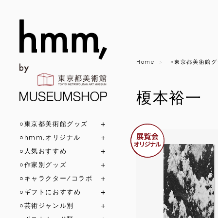
Home
○東京都美術館グ
榎本裕一
○東京都美術館グッズ
○hmm,オリジナル
○人気おすすめ
○作家別グッズ
○キャラクター/コラボ
○ギフトにおすすめ
○芸術ジャンル別