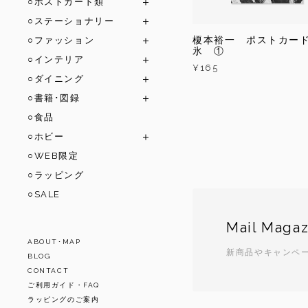
○ポストカード類
○ステーショナリー
榎本裕一 ポストカー
○ファッション
氷 ①
○インテリア
¥165
○ダイニング
○書籍･図録
○食品
○ホビー
○WEB限定
○ラッピング
○SALE
Mail Magaz
ABOUT･MAP
新商品やキャンペ
BLOG
CONTACT
ご利用ガイド・FAQ
ラッピングのご案内