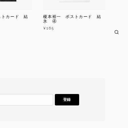
ストカード 結
榎本裕一 ポストカード 結
氷 ④
¥165
登録