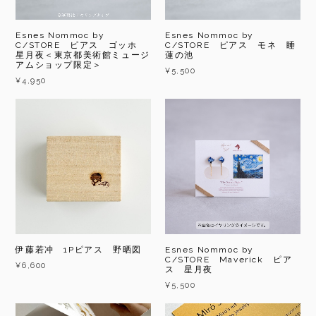
Esnes Nommoc by
Esnes Nommoc by
C/STORE ピアス ゴッホ
C/STORE ピアス モネ 睡
星月夜＜東京都美術館ミュージ
蓮の池
アムショップ限定＞
¥5,500
¥4,950
伊藤若冲 1Pピアス 野晒図
Esnes Nommoc by
C/STORE Maverick ピア
¥6,600
ス 星月夜
¥5,500