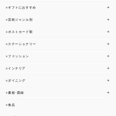
○ギフトにおすすめ
○芸術ジャンル別
○ポストカード類
○ステーショナリー
○ファッション
○インテリア
○ダイニング
○書籍･図録
○食品