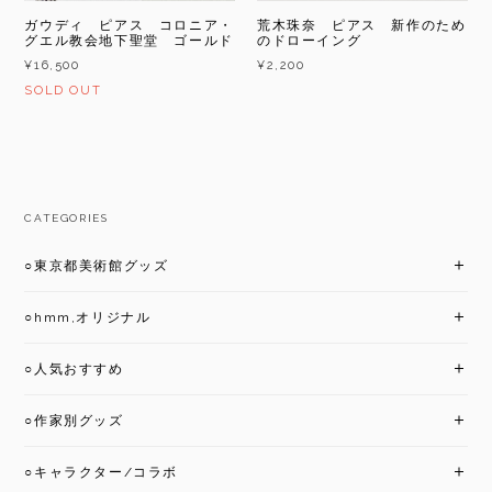
ガウディ ピアス コロニア・
荒木珠奈 ピアス 新作のため
グエル教会地下聖堂 ゴールド
のドローイング
¥16,500
¥2,200
SOLD OUT
CATEGORIES
○東京都美術館グッズ
○hmm,オリジナル
○人気おすすめ
○作家別グッズ
○キャラクター/コラボ